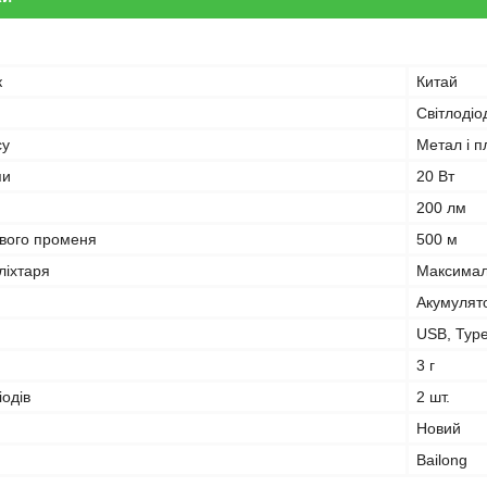
к
Китай
Світлодіо
су
Метал і п
пи
20 Вт
200 лм
ового променя
500 м
ліхтаря
Максимал
Акумулят
USB, Typ
3 г
іодів
2 шт.
Новий
Bailong