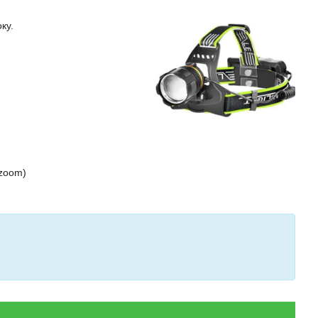
ку.
 zoom)