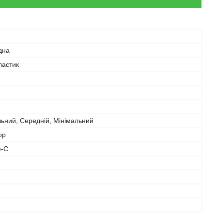
дна
ластик
ьний, Середній, Мінімальний
ор
e-C