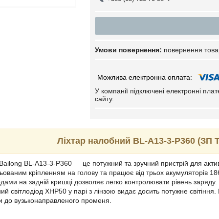
повернення това
У компанії підключені електронні пла
сайту.
Ліхтар налобний BL-A13-3-P360 (ЗП 
Bailong BL-A13-3-P360 — це потужний та зручний пристрій для актив
ованим кріпленням на голову та працює від трьох акумуляторів 186
одами на задній кришці дозволяє легко контролювати рівень заряду.
ний світлодіод XHP50 у парі з лінзою видає досить потужне світіння
и до вузьконаправленого променя.