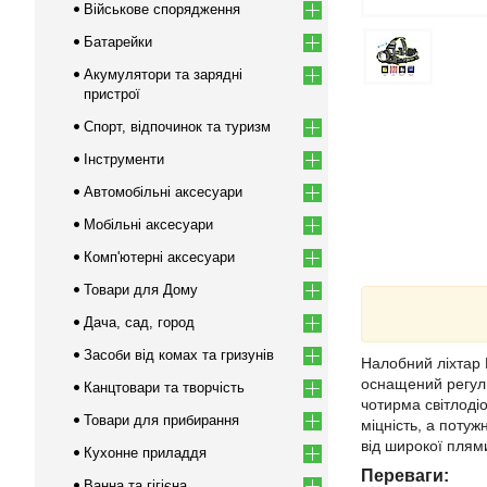
Військове спорядження
Батарейки
Акумулятори та зарядні
пристрої
Спорт, відпочинок та туризм
Інструменти
Автомобільні аксесуари
Мобільні аксесуари
Комп'ютерні аксесуари
Товари для Дому
Дача, сад, город
Засоби від комах та гризунів
Налобний ліхтар 
оснащений регуль
Канцтовари та творчість
чотирма світлоді
Товари для прибирання
міцність, а потуж
від широкої плям
Кухонне приладдя
Переваги:
Ванна та гігієна