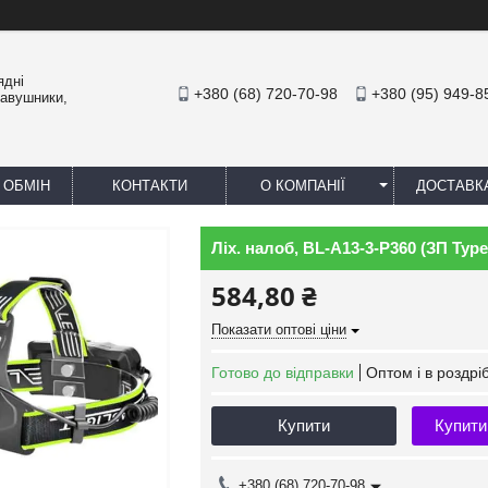
ядні
+380 (68) 720-70-98
+380 (95) 949-8
навушники,
 ОБМІН
КОНТАКТИ
О КОМПАНІЇ
ДОСТАВК
Ліх. налоб, BL-A13-3-P360 (ЗП Typ
584,80 ₴
Показати оптові ціни
Готово до відправки
Оптом і в роздрі
Купити
Купити
+380 (68) 720-70-98