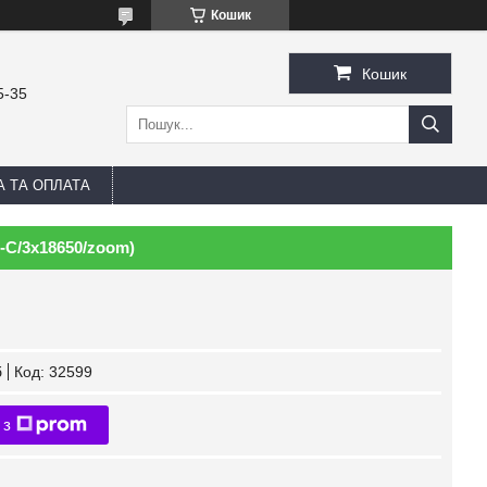
Кошик
Кошик
5-35
А ТА ОПЛАТА
e-C/3х18650/zoom)
б
Код:
32599
 з