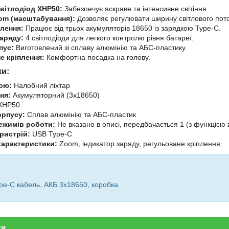
вітлодіод XHP50:
Забезпечує яскраве та інтенсивне світіння.
om (масштабування):
Дозволяє регулювати ширину світлового пото
лення:
Працює від трьох акумуляторів 18650 із зарядкою Type-C.
заряду:
4 світлодіоди для легкого контролю рівня батареї.
пус:
Виготовлений зі сплаву алюмінію та АБС-пластику.
е кріплення:
Комфортна посадка на голову.
ки:
ою:
Налобний ліхтар
ня:
Акумуляторний (3х18650)
XHP50
орпусу:
Сплав алюмінію та АБС-пластик
режимів роботи:
Не вказано в описі, передбачається 1 (з функцією
ристрій:
USB Type-C
характеристики:
Zoom, індикатор заряду, регульоване кріплення.
:
ype-C кабель, АКБ 3х18650, коробка.
ки