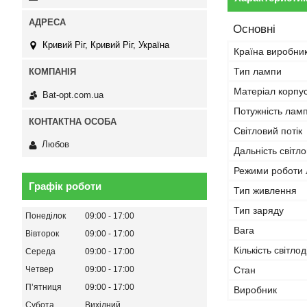
Основні
Кривий Ріг, Кривий Ріг, Україна
Країна виробни
Тип лампи
Матеріал корпу
Bat-opt.com.ua
Потужність лам
Світловий потік
Любов
Дальність світл
Режими роботи 
Графік роботи
Тип живлення
Тип заряду
Понеділок
09:00
17:00
Вага
Вівторок
09:00
17:00
Кількість світлод
Середа
09:00
17:00
Стан
Четвер
09:00
17:00
Пʼятниця
09:00
17:00
Виробник
Субота
Вихідний