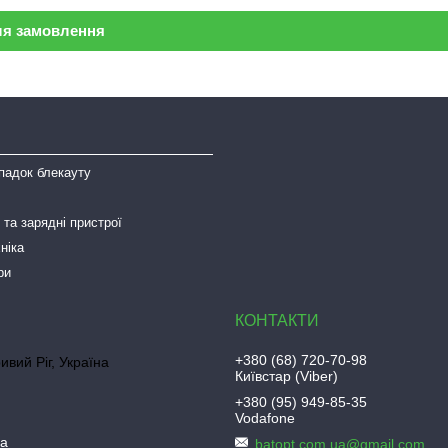
ля замовлення
падок блекауту
та зарядні пристрої
ніка
ри
+380 (68) 720-70-98
ривий Ріг, Україна
Київстар (Viber)
+380 (95) 949-85-35
Vodafone
ua
batopt.com.ua@gmail.com