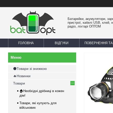
Батарейки, акумулятори, зар
пристрої, кабелі USB, клей, 
радіо, ліхтарі ОПТОМ
ГОЛОВНА
ВІДГУКИ
ПОВЕРНЕННЯ ТА
⚫Товари зі знижкою
🔥Новинки
Товари
🏠Необхідні дрібниці в кожен
дім!
Товари, які купують для
військових