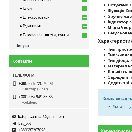
Потужний с
Клей
Функція Zo
Зручне жив
Електротовари
Індикатор 
Рукавички
Міцний кор
Регульован
Пакування, пакети, сумки
Характеристи
Відгуки
Тип пристр
Тип живлен
Тип діода:
Контакти
Матеріал к
Кількість 
Зарядний п
Додаткові 
+380 (68) 720-70-98
Київстар (Viber)
+380 (95) 949-85-35
Комплектація
Vodafone
Ліхтар, T
batopt.com.ua@gmail.com
bat_opt
+380687207098
Характеристи