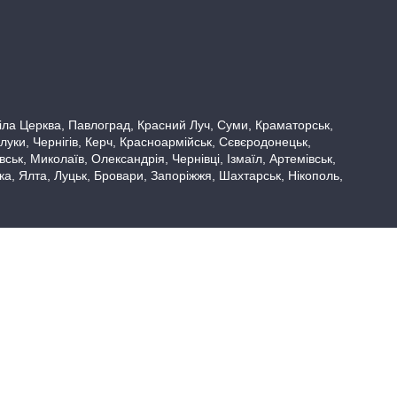
 Біла Церква, Павлоград, Красний Луч, Суми, Краматорськ,
луки, Чернігів, Керч, Красноармійськ, Сєвєродонецьк,
ьк, Миколаїв, Олександрія, Чернівці, Ізмаїл, Артемівськ,
вка, Ялта, Луцьк, Бровари, Запоріжжя, Шахтарськ, Нікополь,