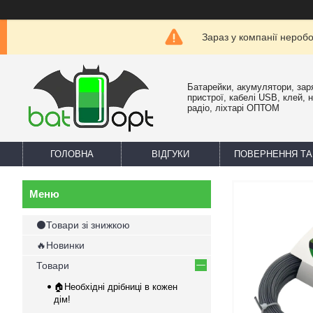
Зараз у компанії нероб
Батарейки, акумулятори, зар
пристрої, кабелі USB, клей, 
радіо, ліхтарі ОПТОМ
ГОЛОВНА
ВІДГУКИ
ПОВЕРНЕННЯ ТА
⚫Товари зі знижкою
🔥Новинки
Товари
🏠Необхідні дрібниці в кожен
дім!