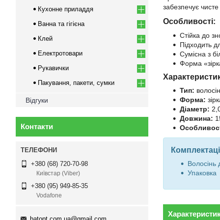
забезпечує чисте
Кухонне приладдя
Особливості:
Ванна та гігієна
Стійка до з
Клей
Підходить д
Електротовари
Сумісна з б
Форма «зірк
Рукавички
Характеристи
Пакування, пакети, сумки
Тип:
волосін
Форма:
зірк
Відгуки
Діаметр:
2,
Довжина:
1
Контакти
Особливост
Комплектаці
Волосінь 
+380 (68) 720-70-98
Упаковка
Київстар (Viber)
+380 (95) 949-85-35
Vodafone
Характеристи
batopt.com.ua@gmail.com