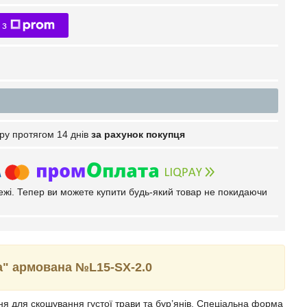
 з
ру протягом 14 днів
за рахунок покупця
тежі. Тепер ви можете купити будь-який товар не покидаючи
ка" армована №L15-SX-2.0
я для скошування густої трави та бур’янів. Спеціальна форма