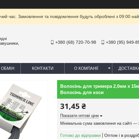
очий час. Замовлення та повідомлення будуть оброблені з 09:00 най
ядні
+380 (68) 720-70-98
+380 (95) 949-8
навушники,
 ОБМІН
КОНТАКТИ
О КОМПАНІЇ
ДОСТАВК
Волосінь для тримера 2,0мм х 15м
Волосінь для коси
31,45 ₴
Показати оптові ціни
Мінімальна сума замовлення на сайті — 
Готово до відправки
Оптом і в роздрі