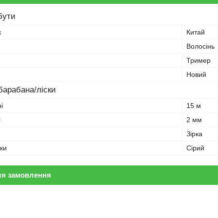
бути
к
Китай
Волосінь
Тример
Новий
барабана/ліски
і
15 м
і
2 мм
Зірка
ски
Сірий
ля замовлення