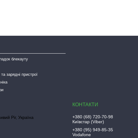
падок блекауту
та зарядні пристрої
ніка
ри
+380 (68) 720-70-98
ривий Ріг, Україна
Київстар (Viber)
+380 (95) 949-85-35
Vodafone