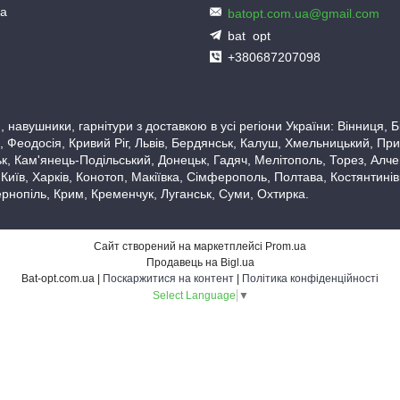
ua
batopt.com.ua@gmail.com
bat_opt
+380687207098
 навушники, гарнітури з доставкою в усі регіони України: Вінниця,
 Феодосія, Кривий Ріг, Львів, Бердянськ, Калуш, Хмельницький, При
, Кам'янець-Подільський, Донецьк, Гадяч, Мелітополь, Торез, Алчевс
 Київ, Харків, Конотоп, Макіївка, Сімферополь, Полтава, Костянтині
рнопіль, Крим, Кременчук, Луганськ, Суми, Охтирка.
Сайт створений на маркетплейсі
Prom.ua
Продавець на Bigl.ua
Bat-opt.com.ua |
Поскаржитися на контент
|
Політика конфіденційності
Select Language
▼