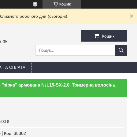
Кошик
ближчого робочого дня (сьогодні).
Кошик
5-35
А ТА ОПЛАТА
 "зірка" армована №L15-SX-2.0, Тримерна волосінь,
300 ₴
б
Код:
38302