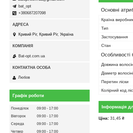
bat_opt
Основні атри
+380687207098
Країна виробни
Тип
Кривий Ріг, Кривий Ріг, Україна
Застосування
Стан
Особливості 
Bat-opt.com.ua
Довжина волосін
Діаметр волосін
Любов
Перетин ліски
Колірний код лі
Графік роботи
Інформація д
Понеділок
09:00
17:00
Вівторок
09:00
17:00
Ціна:
31,45 ₴
Середа
09:00
17:00
Четвер
09:00
17:00