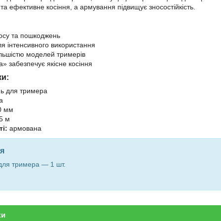
 та ефективне косіння, а армування підвищує зносостійкість.
носу та пошкоджень
ля інтенсивного використання
ільшістю моделей тримерів
а» забезпечує якісне косіння
ки:
ь для тримера
а
0 мм
5 м
і:
армована
я
для тримера — 1 шт.
ки