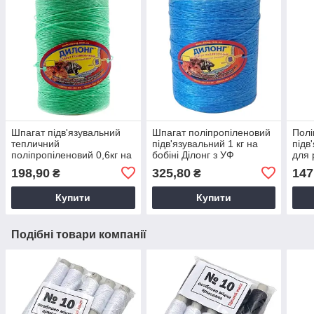
Шпагат підв'язувальний
Шпагат поліпропіленовий
Полі
тепличний
підв'язувальний 1 кг на
підв
поліпропіленовий 0,6кг на
бобіні Ділонг з УФ
для 
бобіні Ділонг з УФ
захисною добавкою в
Діло
198,90
325,80
147
₴
₴
захисною добавкою в
асорт.
доба
асорт.
Купити
Купити
Подібні товари компанії