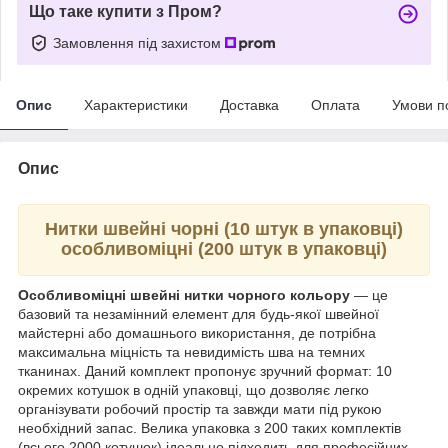
Що таке купити з Пром?
Замовлення під захистом
Опис
Характеристики
Доставка
Оплата
Умови п
Опис
Нитки швейні чорні (10 штук в упаковці)
особливоміцні (200 штук в упаковці)
Особливоміцні швейні нитки чорного кольору
— це
базовий та незамінний елемент для будь-якої швейної
майстерні або домашнього використання, де потрібна
максимальна міцність та невидимість шва на темних
тканинах. Даний комплект пропонує зручний формат: 10
окремих котушок в одній упаковці, що дозволяє легко
організувати робочий простір та завжди мати під рукою
необхідний запас. Велика упаковка з 200 таких комплектів
(всього 2000 котушок) ідеально підходить для професійних