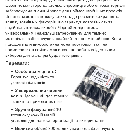
швейних майстерень, ательє, виробництв або оптової торгівлі,
забезпечуючи значний запас для наймасштабніших проектів.
Ці нитки мають виняткову стійкість до розривів, стирання та
впливу зовнішніх факторів, що гарантує довговічність та
надійність готових виробів. Чорний колір ниток є
універсальним і найбільш затребуваним для темних
матеріалів, забезпечуючи охайний та непомітний шов. Вони
підходять для використання як на побутових, так і на
промислових швейних машинах, що робить їх ідеальним
вибором для майстрів будь-якого рівня.
Переваги:
Особлива міцність:
Гарантує надійність та
довговічність швів.
Універсальний чорний
колір:
Ідеальний для темних
тканин та прихованих швів.
Зручне фасування:
10
котушок у кожній малій
упаковці для легкості організації та використання.
Великий об'єм:
200 малих упаковок забезпечують