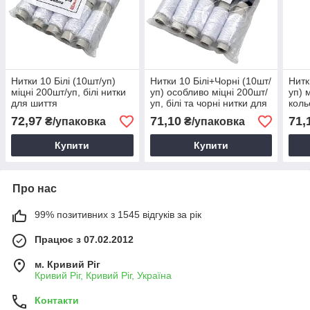
Нитки 10 Білі (10шт/уп)
Нитки 10 Білі+Чорні (10шт/
Нитк
міцні 200шт/уп, білі нитки
уп) особливо міцні 200шт/
уп) 
для шиття
уп, білі та чорні нитки для
коль
шиття, нитки для швейної
72,97
71,10
71,
₴/упаковка
₴/упаковка
машини
Купити
Купити
Про нас
99% позитивних з 1545 відгуків за рік
Працює з 07.02.2012
м. Кривий Ріг
Кривий Ріг, Кривий Ріг, Україна
Контакти