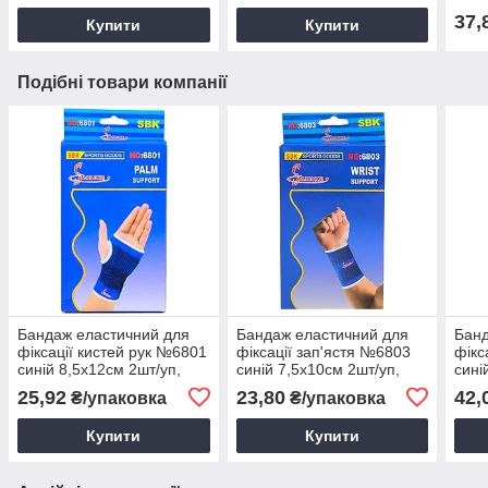
37,
Купити
Купити
Подібні товари компанії
Бандаж еластичний для
Бандаж еластичний для
Банд
фіксації кистей рук №6801
фіксації зап'ястя №6803
фікс
синій 8,5х12см 2шт/уп,
синій 7,5х10см 2шт/уп,
сині
фіксатор зап'ястя
Бандаж на кисть, Бандаж
фікс
25,92
23,80
42,
₴/упаковка
₴/упаковка
еластичний
для фіксації
елас
Купити
Купити