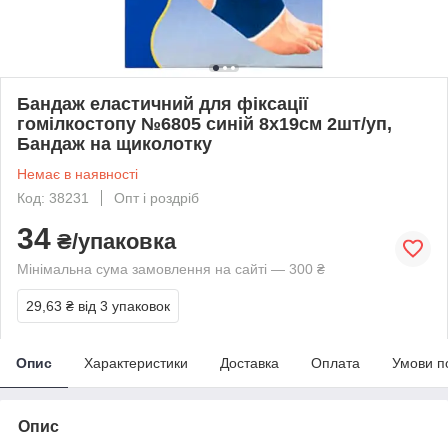
Бандаж еластичний для фіксації
гомілкостопу №6805 синій 8х19см 2шт/уп,
Бандаж на щиколотку
Немає в наявності
Код: 38231
Опт і роздріб
34
₴/упаковка
Мінімальна сума замовлення на сайті — 300 ₴
29,63 ₴
від 3 упаковок
Опис
Характеристики
Доставка
Оплата
Умови п
Опис