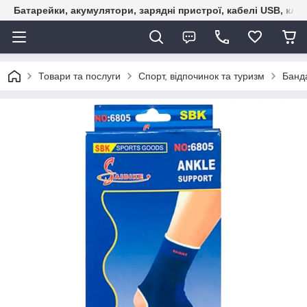
Батарейки, акумулятори, зарядні пристрої, кабелі USB, кле
Товари та послуги
Спорт, відпочинок та туризм
Банда