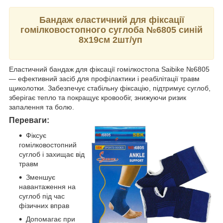
Бандаж еластичний для фіксації
гомілковостопного суглоба №6805 синій
8х19см 2шт/уп
Еластичний бандаж для фіксації гомілкостопа Saibike №6805
— ефективний засіб для профілактики і реабілітації травм
щиколотки. Забезпечує стабільну фіксацію, підтримує суглоб,
зберігає тепло та покращує кровообіг, знижуючи ризик
запалення та болю.
Переваги:
Фіксує
гомілковостопний
суглоб і захищає від
травм
Зменшує
навантаження на
суглоб під час
фізичних вправ
Допомагає при