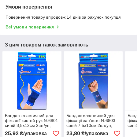
Умови повернення
Повернення товару впродовж 14 днів за рахунок покупця
Всі умови повернення
З цим товаром також замовляють
Бандаж еластичний для
Бандаж еластичний для
Банд
фіксації кистей рук №6801
фіксації зап'ястя №6803
фікс
синій 8,5х12см 2шт/уп,
синій 7,5х10см 2шт/уп,
сині
фіксатор зап'ястя
Бандаж на кисть, Бандаж
фікс
25,92
23,80
₴/упаковка
₴/упаковка
еластичний
для фіксації