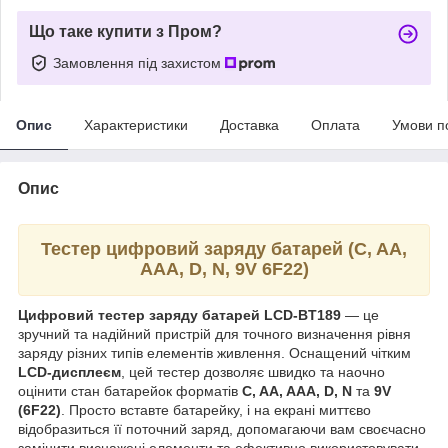
Що таке купити з Пром?
Замовлення під захистом
Опис
Характеристики
Доставка
Оплата
Умови п
Опис
Тестер цифровий заряду батарей (C, AA,
AAA, D, N, 9V 6F22)
Цифровий тестер заряду батарей LCD-BT189
— це
зручний та надійний пристрій для точного визначення рівня
заряду різних типів елементів живлення. Оснащений чітким
LCD-дисплеєм
, цей тестер дозволяє швидко та наочно
оцінити стан батарейок форматів
C, AA, AAA, D, N
та
9V
(6F22)
. Просто вставте батарейку, і на екрані миттєво
відобразиться її поточний заряд, допомагаючи вам своєчасно
замінити виснажені елементи та ефективно використовувати