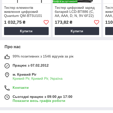
Тестер елементів
Тестер цифровий заряд
Тест
живлення цифровий
батарей LCD-BT886 (C,
живл
Quantum QM-BT5U101
AA, AAA, D, N, 9V 6F22)
AAA,
(універсальний), прилад
1.5V, вимірювач заряду
вимі
1 032,75
173,82
110
₴
₴
для перевірки батарей
батарейок
бата
Купити
Купити
Про нас
99% позитивних з 1546 відгуків за рік
Працює з 07.02.2012
м. Кривий Ріг
Кривий Ріг, Кривий Ріг, Україна
Контакти
Сьогодні працює з 09:00 до 17:00
Показати весь графік роботи