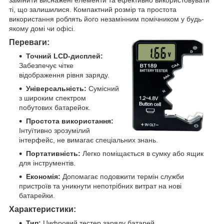
ті, що залишилися. Компактний розмір та простота
використання роблять його незамінним помічником у будь-
якому домі чи офісі.
Переваги:
Точний LCD-дисплей:
Забезпечує чітке
відображення рівня заряду.
Універсальність:
Сумісний
з широким спектром
побутових батарейок.
Простота використання:
Інтуїтивно зрозумілий
інтерфейс, не вимагає спеціальних знань.
Портативність:
Легко поміщається в сумку або ящик
для інструментів.
Економія:
Допомагає подовжити термін служби
пристроїв та уникнути непотрібних витрат на нові
батарейки.
Характеристики:
Тип:
Цифровий тестер заряду батарей