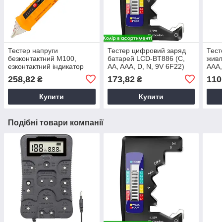
Тестер напруги
Тестер цифровий заряд
Тест
безконтактний M100,
батарей LCD-BT886 (C,
живл
езконтактний індикатор
AA, AAA, D, N, 9V 6F22)
AAA,
напруги, безконтактний
1.5V, вимірювач заряду
вимі
258,82
173,82
110
₴
₴
детектор напруги
батарейок
бата
Купити
Купити
Подібні товари компанії