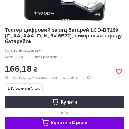
Тестер цифровий заряд батарей LCD-BT189
(C, AA, AAA, D, N, 9V 6F22), вимірювач заряду
батарейок
Готово до відправки
Код: 38242
Опт і роздріб
166,18
₴
Мінімальна сума замовлення на сайті — 300 ₴
143,51 ₴
від 5 шт.
Купити
або
Купити з