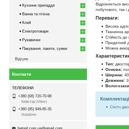
Відрізняється ви
Кухонне приладдя
побутового, так 
Ванна та гігієна
Переваги:
Клей
Висока адге
Електротовари
Тканинна арм
Стійкість д
Рукавички
Придатний д
Можна викори
Пакування, пакети, сумки
Характеристи
Відгуки
Тип:
двостор
Основа:
пол
Контакти
Ширина:
40
Довжина:
1
Вологозахи
+380 (68) 720-70-98
Комплектаці
Київстар (Viber)
Скотч дво
+380 (95) 949-85-35
Vodafone
batopt.com.ua@gmail.com