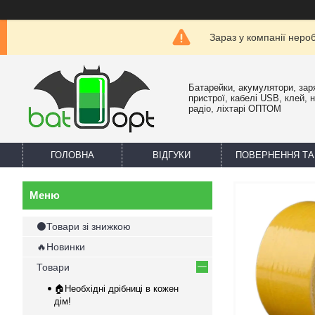
Зараз у компанії неро
Батарейки, акумулятори, зар
пристрої, кабелі USB, клей, 
радіо, ліхтарі ОПТОМ
ГОЛОВНА
ВІДГУКИ
ПОВЕРНЕННЯ ТА
⚫Товари зі знижкою
🔥Новинки
Товари
🏠Необхідні дрібниці в кожен
дім!