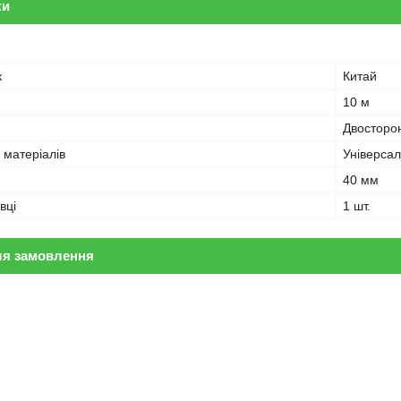
ки
к
Китай
10 м
Двосторон
 матеріалів
Універса
40 мм
вці
1 шт.
ля замовлення