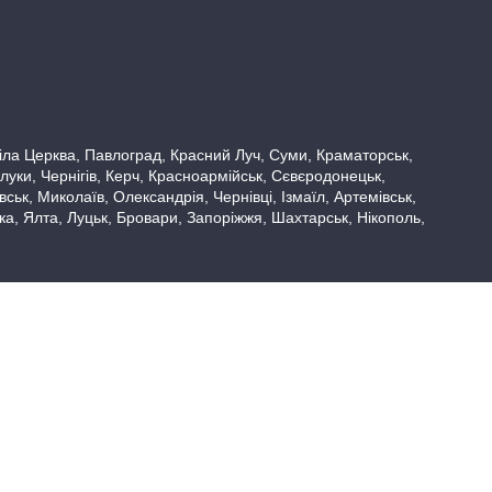
 Біла Церква, Павлоград, Красний Луч, Суми, Краматорськ,
луки, Чернігів, Керч, Красноармійськ, Сєвєродонецьк,
ьк, Миколаїв, Олександрія, Чернівці, Ізмаїл, Артемівськ,
вка, Ялта, Луцьк, Бровари, Запоріжжя, Шахтарськ, Нікополь,