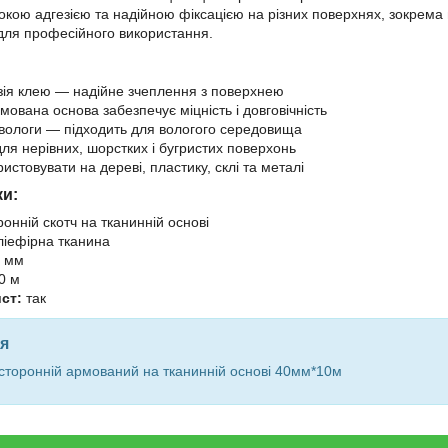
сокою адгезією та надійною фіксацією на різних поверхнях, зокрема 
і для професійного використання.
зія клею — надійне зчеплення з поверхнею
ована основа забезпечує міцність і довговічність
о вологи — підходить для вологого середовища
ля нерівних, шорстких і бугристих поверхонь
стовувати на дереві, пластику, склі та металі
ки:
онній скотч на тканинній основі
іефірна тканина
 мм
0 м
ст:
так
я
сторонній армований на тканинній основі 40мм*10м