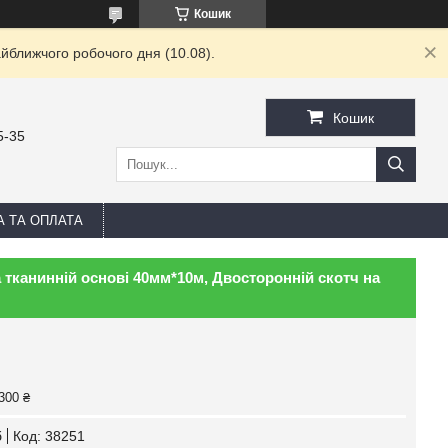
Кошик
йближчого робочого дня (10.08).
Кошик
5-35
А ТА ОПЛАТА
тканинній основі 40мм*10м, Двосторонній скотч на
300 ₴
б
Код:
38251