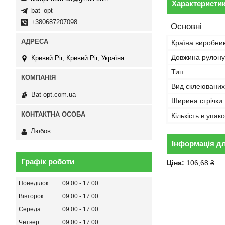
Характеристи
bat_opt
+380687207098
Основні
Країна виробни
Довжина рулону
Кривий Ріг, Кривий Ріг, Україна
Тип
Вид склеюваних
Bat-opt.com.ua
Ширина стрічки
Кількість в упако
Любов
Інформація д
Графік роботи
Ціна:
106,68 ₴
Понеділок
09:00
17:00
Вівторок
09:00
17:00
Середа
09:00
17:00
Четвер
09:00
17:00