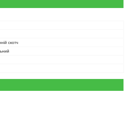
ній скотч
льний