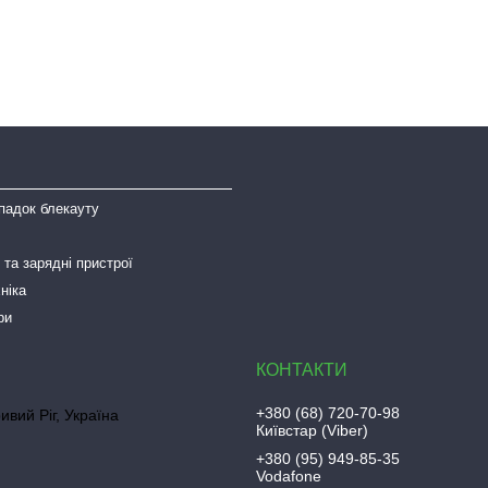
падок блекауту
та зарядні пристрої
ніка
ри
+380 (68) 720-70-98
ривий Ріг, Україна
Київстар (Viber)
+380 (95) 949-85-35
Vodafone