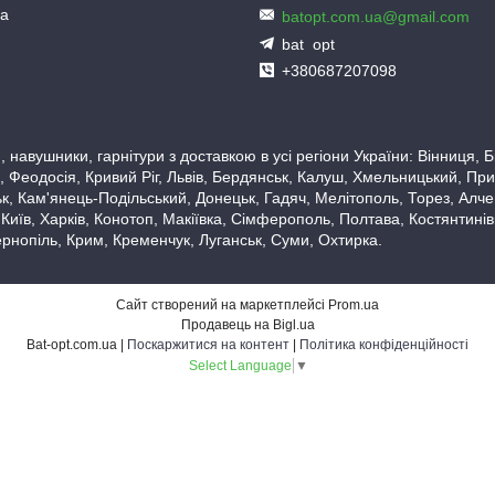
ua
batopt.com.ua@gmail.com
bat_opt
+380687207098
 навушники, гарнітури з доставкою в усі регіони України: Вінниця,
 Феодосія, Кривий Ріг, Львів, Бердянськ, Калуш, Хмельницький, При
, Кам'янець-Подільський, Донецьк, Гадяч, Мелітополь, Торез, Алчевс
 Київ, Харків, Конотоп, Макіївка, Сімферополь, Полтава, Костянтині
рнопіль, Крим, Кременчук, Луганськ, Суми, Охтирка.
Сайт створений на маркетплейсі
Prom.ua
Продавець на Bigl.ua
Bat-opt.com.ua |
Поскаржитися на контент
|
Політика конфіденційності
Select Language
▼