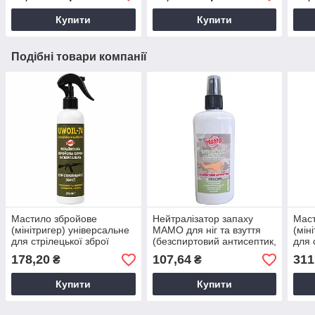
Купити
Купити
Подібні товари компанії
Мастило збройове
Нейтралізатор запаху
Маст
(мінітригер) універсальне
МАМО для ніг та взуття
(мін
для стрілецької зброї
(безспиртовий антисептик,
для 
МАМО UWOIL-74 (без
без віддушки) 250мл
МАМ
178,20
107,64
311
₴
₴
аміаку та силікону) 250 мл
аміа
Купити
Купити