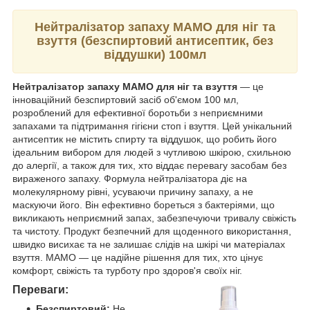
Нейтралізатор запаху МАМО для ніг та
взуття (безспиртовий антисептик, без
віддушки) 100мл
Нейтралізатор запаху МАМО для ніг та взуття
— це
інноваційний безспиртовий засіб об'ємом 100 мл,
розроблений для ефективної боротьби з неприємними
запахами та підтримання гігієни стоп і взуття. Цей унікальний
антисептик не містить спирту та віддушок, що робить його
ідеальним вибором для людей з чутливою шкірою, схильною
до алергії, а також для тих, хто віддає перевагу засобам без
вираженого запаху. Формула нейтралізатора діє на
молекулярному рівні, усуваючи причину запаху, а не
маскуючи його. Він ефективно бореться з бактеріями, що
викликають неприємний запах, забезпечуючи тривалу свіжість
та чистоту. Продукт безпечний для щоденного використання,
швидко висихає та не залишає слідів на шкірі чи матеріалах
взуття. МАМО — це надійне рішення для тих, хто цінує
комфорт, свіжість та турботу про здоров'я своїх ніг.
Переваги:
Безспиртовий:
Не