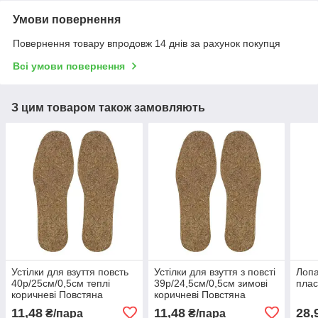
Умови повернення
Повернення товару впродовж 14 днів за рахунок покупця
Всі умови повернення
З цим товаром також замовляють
Устілки для взуття повсть
Устілки для взуття з повсті
Лопа
40р/25см/0,5см теплі
39р/24,5см/0,5см зимові
плас
коричневі Повстяна
коричневі Повстяна
устілка чоловіча / жіноча
устілка чоловіча / жіноча
11,48
11,48
28,
₴/пара
₴/пара