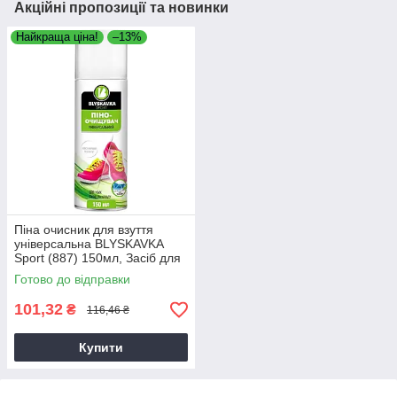
Акційні пропозиції та новинки
Найкраща ціна!
–13%
Піна очисник для взуття
універсальна BLYSKAVKA
Sport (887) 150мл, Засіб для
чищення взуття
Готово до відправки
101,32
₴
116,46 ₴
Купити