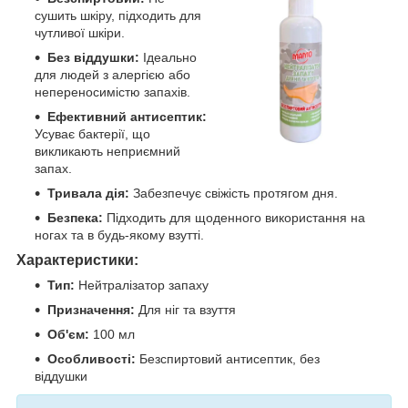
сушить шкіру, підходить для
чутливої шкіри.
Без віддушки:
Ідеально
для людей з алергією або
непереносимістю запахів.
Ефективний антисептик:
Усуває бактерії, що
викликають неприємний
запах.
Тривала дія:
Забезпечує свіжість протягом дня.
Безпека:
Підходить для щоденного використання на
ногах та в будь-якому взутті.
Характеристики:
Тип:
Нейтралізатор запаху
Призначення:
Для ніг та взуття
Об'єм:
100 мл
Особливості:
Безспиртовий антисептик, без
віддушки