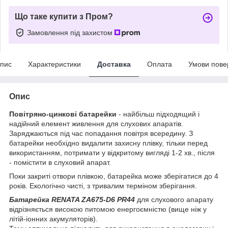
Що таке купити з Пром?
Замовлення під захистом
пис
Характеристики
Доставка
Оплата
Умови пове
Опис
Повітряно-цинкові батарейки
- найбільш підходящий і
надійний елемент живлення для слухових апаратів.
Заряджаються під час попадання повітря всередину. З
батарейки необхідно видалити захисну плівку, тільки перед
використанням, потримати у відкритому вигляді 1-2 хв., після
- помістити в слуховий апарат.
Поки закриті отвори плівкою, батарейка може зберігатися до 4
років. Екологічно чисті, з тривалим терміном зберігання.
Батарейка RENATA ZA675-D6 PR44
для слухового апарату
відрізняється високою питомою енергоємністю (вище ніж у
літій-іонних акумуляторів).