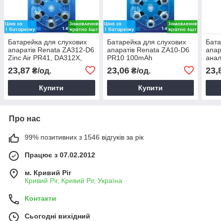
Батарейка для слухових
Батарейка для слухових
Бата
апаратів Renata ZA312-D6
апаратів Renata ZA10-D6
апар
Zinc Air PR41, DA312X,
PR10 100mAh
ана
180mAh
23,87
23,06
23,
₴/од.
₴/од.
Купити
Купити
Про нас
99% позитивних з 1546 відгуків за рік
Працює з 07.02.2012
м. Кривий Ріг
Кривий Ріг, Кривий Ріг, Україна
Контакти
Сьогодні вихідний