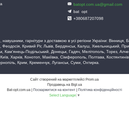
ua
batopt.com.ua@gmail.com
bat_opt
+380687207098
 навушники, гарнітури з доставкою в усі регіони України: Вінниця,
 Феодосія, Кривий Ріг, Львів, Бердянськ, Калуш, Хмельницький, При
, Кам'янець-Подільський, Донецьк, Гадяч, Мелітополь, Торез, Алчевс
 Київ, Харків, Конотоп, Макіївка, Сімферополь, Полтава, Костянтині
рнопіль, Крим, Кременчук, Луганськ, Суми, Охтирка.
Сайт створений на маркетплейсі
Prom.ua
Продавець на Bigl.ua
Bat-opt.com.ua |
Поскаржитися на контент
|
Політика конфіденційності
Select Language
▼