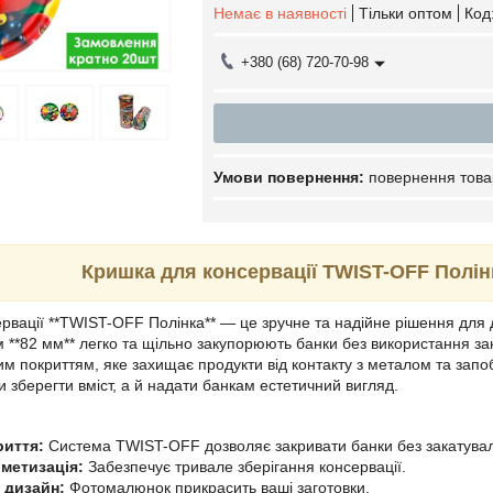
Немає в наявності
Тільки оптом
Код
+380 (68) 720-70-98
повернення това
Кришка для консервації TWIST-OFF Полі
рвації **TWIST-OFF Полінка** — це зручне та надійне рішення для до
 **82 мм** легко та щільно закупорюють банки без використання зак
м покриттям, яке захищає продукти від контакту з металом та запо
и зберегти вміст, а й надати банкам естетичний вигляд.
риття:
Система TWIST-OFF дозволяє закривати банки без закатува
рметизація:
Забезпечує тривале зберігання консервації.
 дизайн:
Фотомалюнок прикрасить ваші заготовки.