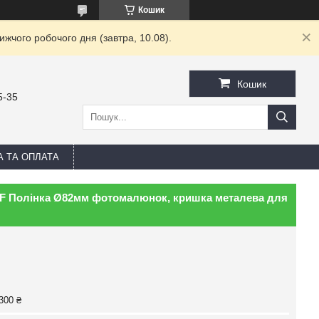
Кошик
жчого робочого дня (завтра, 10.08).
Кошик
5-35
А ТА ОПЛАТА
FF Полінка Ø82мм фотомалюнок, кришка металева для
300 ₴