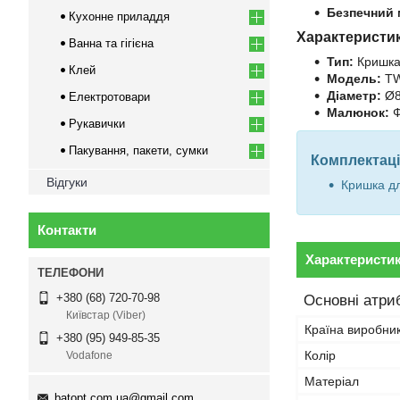
Безпечний 
Кухонне приладдя
Характеристи
Ванна та гігієна
Тип:
Кришка 
Клей
Модель:
TW
Діаметр:
Ø8
Електротовари
Малюнок:
Ф
Рукавички
Пакування, пакети, сумки
Комплектаці
Відгуки
Кришка дл
Контакти
Характеристи
+380 (68) 720-70-98
Основні атри
Київстар (Viber)
Країна виробни
+380 (95) 949-85-35
Колір
Vodafone
Матеріал
batopt.com.ua@gmail.com