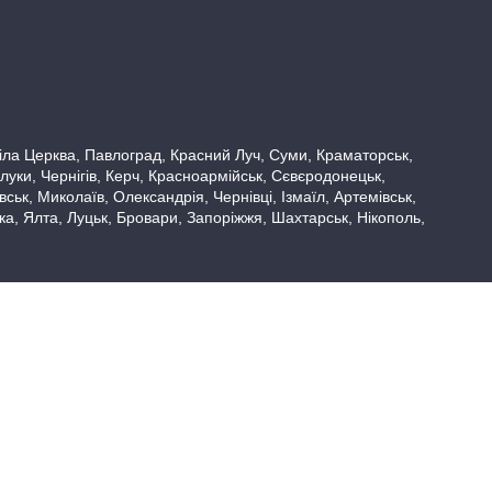
 Біла Церква, Павлоград, Красний Луч, Суми, Краматорськ,
луки, Чернігів, Керч, Красноармійськ, Сєвєродонецьк,
ьк, Миколаїв, Олександрія, Чернівці, Ізмаїл, Артемівськ,
вка, Ялта, Луцьк, Бровари, Запоріжжя, Шахтарськ, Нікополь,