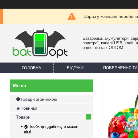
Зараз у компанії неробочи
Батарейки, акумулятори, зар
пристрої, кабелі USB, клей, 
радіо, ліхтарі ОПТОМ
ГОЛОВНА
ВІДГУКИ
ПОВЕРНЕННЯ ТА
⚫Товари зі знижкою
🔥Новинки
Товари
🏠Необхідні дрібниці в кожен
дім!