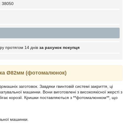
:
38050
ру протягом 14 днів
за рахунок покупця
нка Ø82мм (фотомалюнок)
машніх заготовок. Завдяки гвинтовій системі закриття, ці
атувальної машинки. Вони виготовлені з високоякісної жерсті з
бігає корозії. Кришки поставляються з **фотомалюнком**, що
льної машинки.