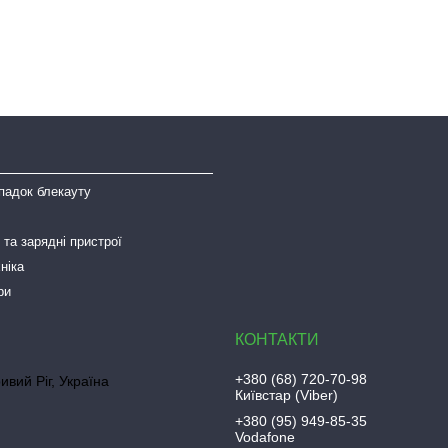
падок блекауту
та зарядні пристрої
ніка
ри
+380 (68) 720-70-98
ривий Ріг, Україна
Київстар (Viber)
+380 (95) 949-85-35
Vodafone