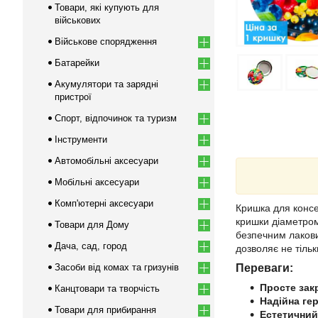
Товари, які купують для
військових
Військове спорядження
Батарейки
Акумулятори та зарядні
пристрої
Спорт, відпочинок та туризм
Інструменти
Автомобільні аксесуари
Мобільні аксесуари
Комп'ютерні аксесуари
Кришка для консе
кришки діаметром
Товари для Дому
безпечним лакови
Дача, сад, город
дозволяє не тільк
Засоби від комах та гризунів
Переваги:
Просте зак
Канцтовари та творчість
Надійна ге
Товари для прибирання
Естетичний