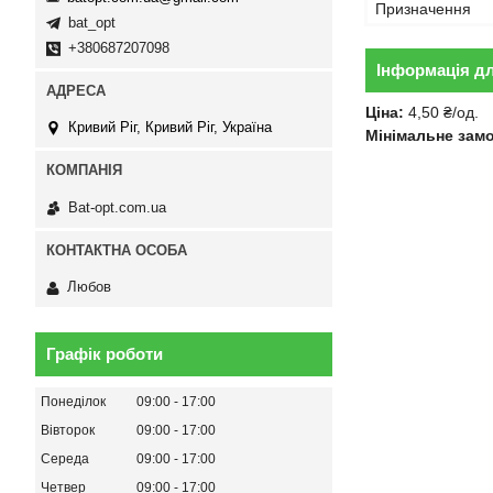
Призначення
bat_opt
+380687207098
Інформація д
Ціна:
4,50 ₴/од.
Кривий Ріг, Кривий Ріг, Україна
Мінімальне зам
Bat-opt.com.ua
Любов
Графік роботи
Понеділок
09:00
17:00
Вівторок
09:00
17:00
Середа
09:00
17:00
Четвер
09:00
17:00