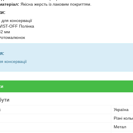
матеріал:
Якісна жерсть із лаковим покриттям.
ки:
для консервації
IST-OFF Полінка
2 мм
отомалюнок
я:
я консервації
ки
бути
к
Україна
Різні кол
Метал