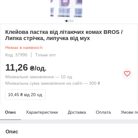
Клейова пастка від літаючих комах BROS /
Липка стрічка, липучка від мух
Немає в наявності
Код: 37995
Тільки опт
11,26
₴/од.
Мінімальне замовлення — 10 од.
Мінімальна сума замовлення на сайті — 300 ₴
10,45 ₴
від 20 од.
Опис
Характеристики
Доставка
Оплата
Умови п
Опис