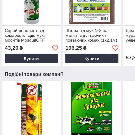
Спрей репелент від
Штора від мух №2 на
Дихл
комарів, кліщів, мух,
магніті від літаючих і
мура
москітів MosquitOFF
повзаючих комах (1х2,1м)
унів
100мл / Засіб від комах
однотонна з малюнком
300м
43,20
106,25
₴
₴
57,
Купити
Купити
Подібні товари компанії