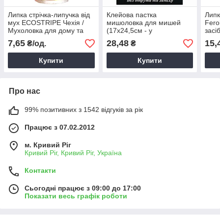
Липка стрічка-липучка від
Клейова пастка
Липк
мух ECOSTRIPE Чехія /
мишоловка для мишей
Fero
Мухоловка для дому та
(17х24,5см - у
засі
дачі від літаючих комах
розгорнутому вигляді) /
при
7,65
28,48
15,
₴/од.
₴
Капкан на клейовій основі
від гризунів, мишей
Купити
Купити
Про нас
99% позитивних з 1542 відгуків за рік
Працює з 07.02.2012
м. Кривий Ріг
Кривий Ріг, Кривий Ріг, Україна
Контакти
Сьогодні працює з 09:00 до 17:00
Показати весь графік роботи