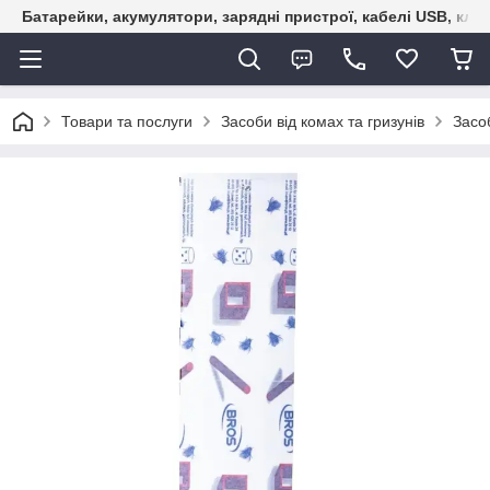
Батарейки, акумулятори, зарядні пристрої, кабелі USB, кле
Товари та послуги
Засоби від комах та гризунів
Засоб