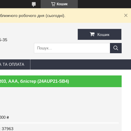
Кошик
ближчого робочого дня (сьогодні).
Кошик
5-35
А ТА ОПЛАТА
03, ААА, блістер (24AUP21-SB4)
300 ₴
:
37963