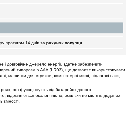
ру протягом 14 днів
за рахунок покупця
 і довговічне джерело енергії, здатне забезпечити
оширений типорозмір ААА (LR03), що дозволяє використовувати
тарі, машинки для стрижки, комп'ютерні миші, підлогові ваги,
строях, що функціонують від батарейок даного
, відрізняються екологічністю, оскільки не містять доданих
ь ємності.