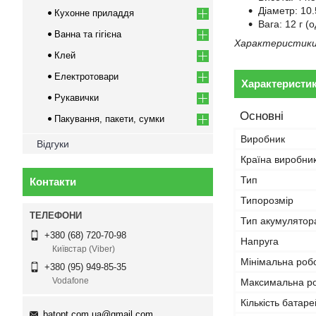
Діаметр: 10.
Кухонне приладдя
Вага: 12 г (
Ванна та гігієна
Характеристики 
Клей
Електротовари
Характеристи
Рукавички
Основні
Пакування, пакети, сумки
Виробник
Відгуки
Країна виробни
Тип
Контакти
Типорозмір
Тип акумулятор
+380 (68) 720-70-98
Напруга
Київстар (Viber)
Мінімальна роб
+380 (95) 949-85-35
Vodafone
Максимальна р
Кількість батаре
batopt.com.ua@gmail.com