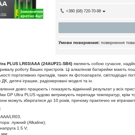
+380 (68) 720-70-98
повернення това
ltra PLUS LR03/ААА (24AUP21-SB4)
являють собою сучасне, надійне
тривалу роботу Ваших пристроїв. Ці алкалінові батарейки мають п
лькості портативних приладів, таких як фотоапарати, світлодіодні ліх
 ДК, дитячі іграшки, радіокеровані моделі та ін.
влення довго працюють і показують відмінний результат у всіх при
ки GP Ultra PLUS чудово витримують перепади температур, крім того
Вони можуть зберігатися до 10 років, причому практично не втрачают
:
 ААА/LR03;
ора: лужний (Alkaline);
напруга 1.5 V;
5 мм;