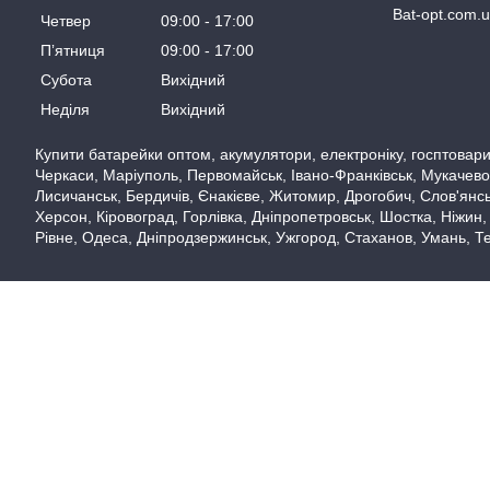
Bat-opt.com.
Четвер
09:00
17:00
Пʼятниця
09:00
17:00
Субота
Вихідний
Неділя
Вихідний
Купити батарейки оптом, акумулятори, електроніку, госптовари,
Черкаси, Маріуполь, Первомайськ, Івано-Франківськ, Мукачево,
Лисичанськ, Бердичів, Єнакієве, Житомир, Дрогобич, Слов'янськ
Херсон, Кіровоград, Горлівка, Дніпропетровськ, Шостка, Ніжин,
Рівне, Одеса, Дніпродзержинськ, Ужгород, Стаханов, Умань, Те