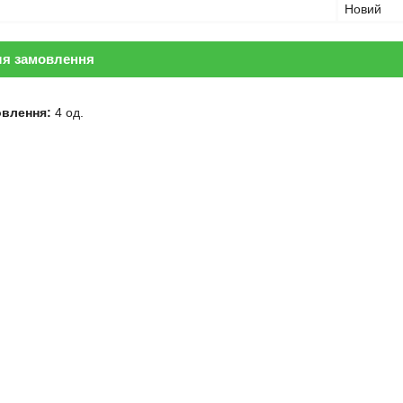
Новий
ля замовлення
овлення:
4 од.