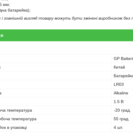
5 мм;
одна батарейка);
і зовнішній вигляд товару можуть бути змінені виробником без 
ки
GP Batter
к
Китай
Батарейк
LR03
а
Alkaline
1.5 В
оча температура
-20 град.
обоча температура
55 град.
йок в упаковці
4 шт.