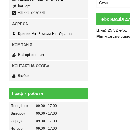
Стан
bat_opt
+380687207098
Інформація д
Ціна:
25,92 ₴/од.
Кривий Ріг, Кривий Ріг, Україна
Мінімальне зам
Bat-opt.com.ua
Любов
Графік роботи
Понеділок
09:00
17:00
Вівторок
09:00
17:00
Середа
09:00
17:00
Четвер
09:00
17:00