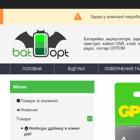
Зараз у компанії нероб
Батарейки, акумулятори, зар
пристрої, кабелі USB, клей, 
радіо, ліхтарі ОПТОМ
ГОЛОВНА
ВІДГУКИ
ПОВЕРНЕННЯ ТА
⚫Товари зі знижкою
🔥Новинки
Товари
🏠Необхідні дрібниці в кожен
дім!