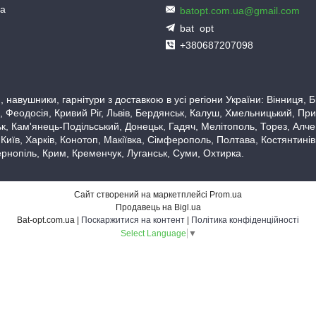
ua
batopt.com.ua@gmail.com
bat_opt
+380687207098
 навушники, гарнітури з доставкою в усі регіони України: Вінниця,
 Феодосія, Кривий Ріг, Львів, Бердянськ, Калуш, Хмельницький, При
, Кам'янець-Подільський, Донецьк, Гадяч, Мелітополь, Торез, Алчевс
 Київ, Харків, Конотоп, Макіївка, Сімферополь, Полтава, Костянтині
рнопіль, Крим, Кременчук, Луганськ, Суми, Охтирка.
Сайт створений на маркетплейсі
Prom.ua
Продавець на Bigl.ua
Bat-opt.com.ua |
Поскаржитися на контент
|
Політика конфіденційності
Select Language
▼