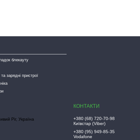
падок блекауту
та зарядні пристрої
ніка
ри
+380 (68) 720-70-98
ривий Ріг, Україна
Київстар (Viber)
+380 (95) 949-85-35
Vodafone