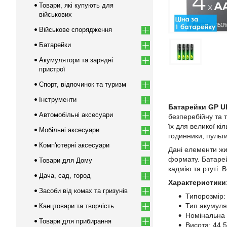
Товари, які купують для
військових
Військове спорядження
Батарейки
Акумулятори та зарядні
пристрої
Спорт, відпочинок та туризм
Інструменти
Батарейки GP U
Автомобільні аксесуари
безперебійну та 
їх для великої кі
Мобільні аксесуари
годинники, пульти
Комп'ютерні аксесуари
Дані елементи жи
формату. Батарей
Товари для Дому
кадмію та ртуті. 
Дача, сад, город
Характеристики
Засоби від комах та гризунів
Типорозмір:
Тип акумулят
Канцтовари та творчість
Номінальна 
Товари для прибирання
Висота: 44.