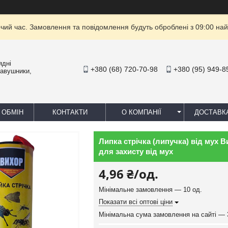
очий час. Замовлення та повідомлення будуть оброблені з 09:00 най
ядні
+380 (68) 720-70-98
+380 (95) 949-8
навушники,
 ОБМІН
КОНТАКТИ
О КОМПАНІЇ
ДОСТАВК
Липка стрічка (липучка) від мух В
для захисту від мух
4,96 ₴/од.
Мінімальне замовлення — 10 од.
Показати всі оптові ціни
Мінімальна сума замовлення на сайті — 