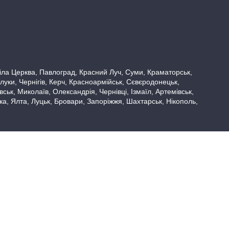
 Біла Церква, Павлоград, Красний Луч, Суми, Краматорськ,
луки, Чернігів, Керч, Красноармійськ, Сєвєродонецьк,
ьк, Миколаїв, Олександрія, Чернівці, Ізмаїл, Артемівськ,
вка, Ялта, Луцьк, Бровари, Запоріжжя, Шахтарськ, Нікополь,