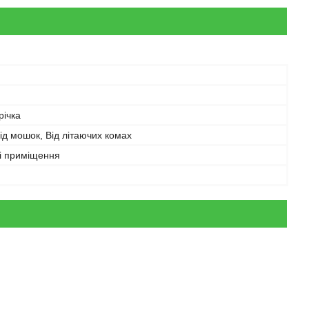
річка
Від мошок, Від літаючих комах
і приміщення