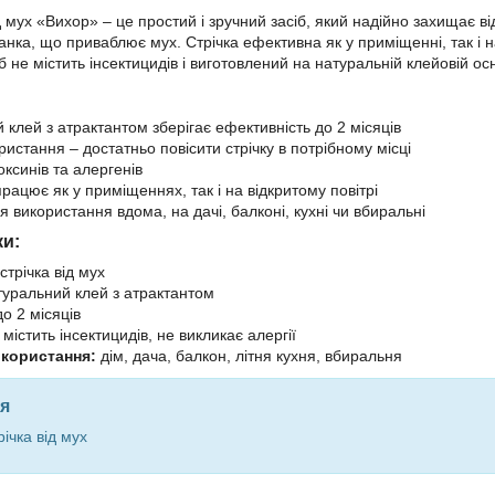
д мух «Вихор» – це простий і зручний засіб, який надійно захищає в
нка, що приваблює мух. Стрічка ефективна як у приміщенні, так і н
іб не містить інсектицидів і виготовлений на натуральній клейовій осн
 клей з атрактантом зберігає ефективність до 2 місяців
истання – достатньо повісити стрічку в потрібному місці
оксинів та алергенів
рацює як у приміщеннях, так і на відкритому повітрі
 використання вдома, на дачі, балконі, кухні чи вбиральні
ки:
стрічка від мух
уральний клей з атрактантом
о 2 місяців
містить інсектицидів, не викликає алергії
користання:
дім, дача, балкон, літня кухня, вбиральня
я
ічка від мух