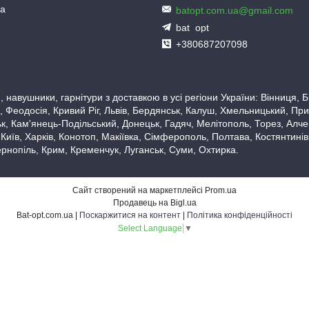
ua
batopt.com.ua@gmail.com
bat_opt
+380687207098
 навушники, гарнітури з доставкою в усі регіони України: Вінниця,
 Феодосія, Кривий Ріг, Львів, Бердянськ, Калуш, Хмельницький, При
, Кам'янець-Подільський, Донецьк, Гадяч, Мелітополь, Торез, Алчевс
 Київ, Харків, Конотоп, Макіївка, Сімферополь, Полтава, Костянтині
рнопіль, Крим, Кременчук, Луганськ, Суми, Охтирка.
Сайт створений на маркетплейсі
Prom.ua
Продавець на Bigl.ua
Bat-opt.com.ua |
Поскаржитися на контент
|
Політика конфіденційності
Select Language
▼