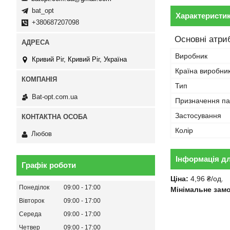
bat_opt
Характеристи
+380687207098
Основні атри
Виробник
Кривий Ріг, Кривий Ріг, Україна
Країна виробни
Тип
Bat-opt.com.ua
Призначення па
Застосування
Колір
Любов
Інформація д
Графік роботи
Ціна:
4,96 ₴/од.
Понеділок
09:00
17:00
Мінімальне зам
Вівторок
09:00
17:00
Середа
09:00
17:00
Четвер
09:00
17:00