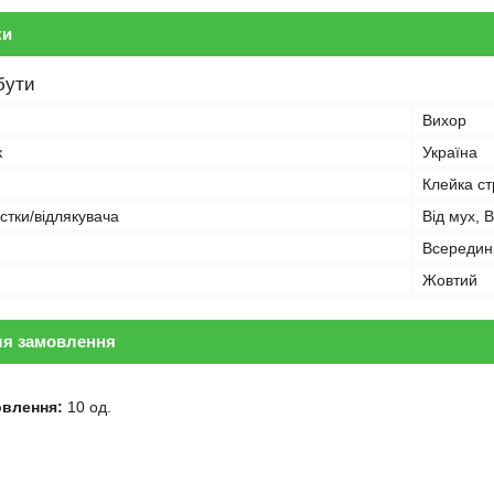
ки
бути
Вихор
к
Україна
Клейка ст
стки/відлякувача
Від мух, 
Всередин
Жовтий
ля замовлення
овлення:
10 од.