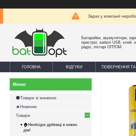
Зараз у компанії нероб
Батарейки, акумулятори, зар
пристрої, кабелі USB, клей, 
радіо, ліхтарі ОПТОМ
ГОЛОВНА
ВІДГУКИ
ПОВЕРНЕННЯ ТА
⚫Товари зі знижкою
🔥Новинки
Товари
🏠Необхідні дрібниці в кожен
дім!