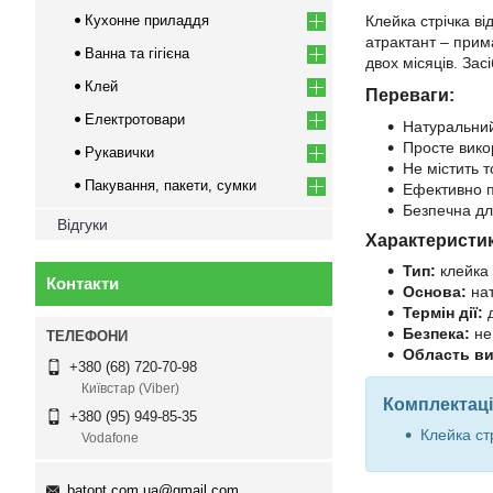
Клейка стрічка ві
Кухонне приладдя
атрактант – прима
Ванна та гігієна
двох місяців. Зас
Клей
Переваги:
Електротовари
Натуральний
Просте викор
Рукавички
Не містить т
Пакування, пакети, сумки
Ефективно п
Безпечна для
Відгуки
Характеристи
Тип:
клейка 
Контакти
Основа:
нат
Термін дії:
д
Безпека:
не 
Область ви
+380 (68) 720-70-98
Київстар (Viber)
Комплектаці
+380 (95) 949-85-35
Клейка стр
Vodafone
batopt.com.ua@gmail.com