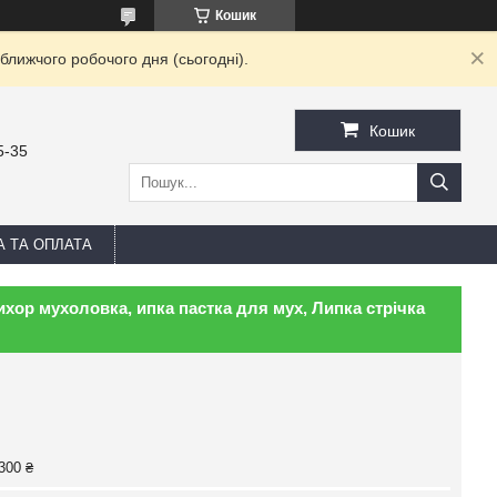
Кошик
ближчого робочого дня (сьогодні).
Кошик
5-35
А ТА ОПЛАТА
ихор мухоловка, ипка пастка для мух, Липка стрічка
300 ₴