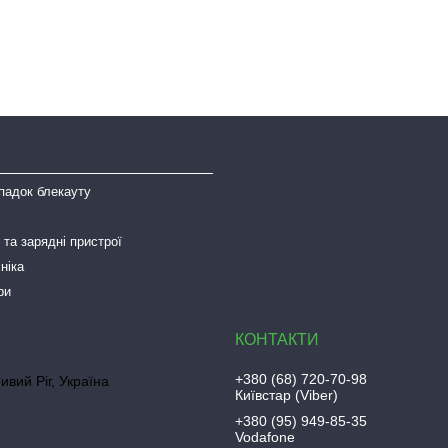
падок блекауту
та зарядні пристрої
ніка
ри
+380 (68) 720-70-98
ривий Ріг, Україна
Київстар (Viber)
+380 (95) 949-85-35
Vodafone