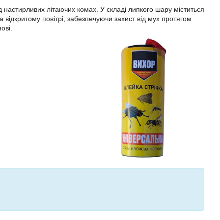
ід настирливих літаючих комах. У складі липкого шару міститься
а відкритому повітрі, забезпечуючи захист від мух протягом
ові.