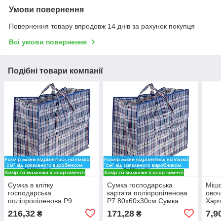
Умови повернення
Повернення товару впродовж 14 днів за рахунок покупця
Всі умови повернення
Подібні товари компанії
Сумка в клітку
Сумка господарська
Мішо
господарська
картата поліпропіленова
овоч
поліпропіленова P9
P7 80х60х30см Сумка
Харч
105х60х30см різні кольори
баул у клітинку (кольори
засо
216,32
171,28
7,9
₴
₴
/ Сумки картаті
та малюнки в
овоч