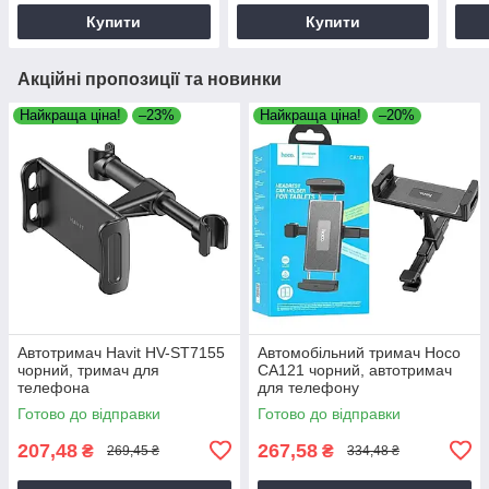
асортименті)
Купити
Купити
Акційні пропозиції та новинки
Найкраща ціна!
–23%
Найкраща ціна!
–20%
Автотримач Havit HV-ST7155
Автомобільний тримач Hoco
чорний, тримач для
CA121 чорний, автотримач
телефона
для телефону
Готово до відправки
Готово до відправки
207,48
267,58
₴
₴
269,45 ₴
334,48 ₴