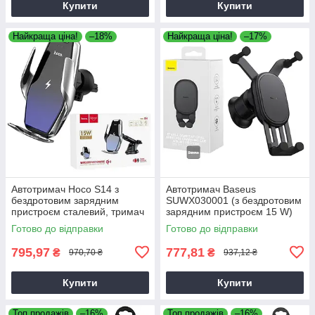
Купити
Купити
Найкраща ціна!
–18%
Найкраща ціна!
–17%
Автотримач Hoco S14 з
Автотримач Baseus
бездротовим зарядним
SUWX030001 (з бездротовим
пристроєм сталевий, тримач
зарядним пристроєм 15 W)
телефону в дефлектор
чорний
Готово до відправки
Готово до відправки
795,97
777,81
₴
₴
970,70 ₴
937,12 ₴
Купити
Купити
Топ продажів
–16%
Топ продажів
–16%