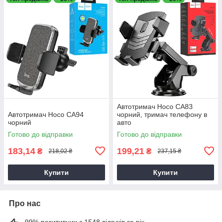
Автотримач Hoco CA83
Автотримач Hoco CA94
чорний, тримач телефону в
чорний
авто
Готово до відправки
Готово до відправки
183,14
199,21
₴
₴
218,02 ₴
237,15 ₴
Купити
Купити
Про нас
99% позитивних з 1548 відгуків за рік