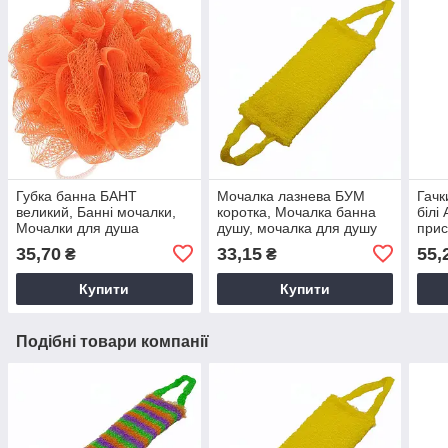
Губка банна БАНТ
Мочалка лазнева БУМ
Гачк
великий, Банні мочалки,
коротка, Мочалка банна
білі
Мочалки для душа
душу, мочалка для душу
прис
ванн
35,70
33,15
55,
₴
₴
прис
Купити
Купити
Подібні товари компанії