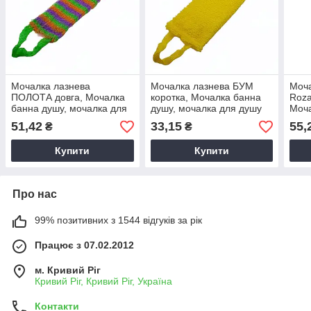
Мочалка лазнева
Мочалка лазнева БУМ
Моча
ПОЛОТА довга, Мочалка
коротка, Мочалка банна
Roza
банна душу, мочалка для
душу, мочалка для душу
Моча
душу 42*11см
моча
51,42
33,15
55,
₴
₴
Купити
Купити
Про нас
99% позитивних з 1544 відгуків за рік
Працює з 07.02.2012
м. Кривий Ріг
Кривий Ріг, Кривий Ріг, Україна
Контакти