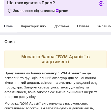
Що таке купити з Пром?
Замовлення під захистом
Опис
Характеристики
Доставка
Оплата
Умови п
Опис
Мочалка банна "БУМ Аравік" в
асортименті
Представляємо
банну мочалку "БУМ Аравік"
— це
яскравий та функціональний аксесуар для вашої ванної
кімнати, який додасть свіжості та екзотики у щоденні водні
процедури. Завдяки своєму унікальному дизайну та
ефективності, вона забезпечує якісне очищення шкіри та
створює рясну піну.
Мочалка "БУМ Аравік" виготовлена з високоякісних
синтетичних волокон, які забезпечують її довговічність,