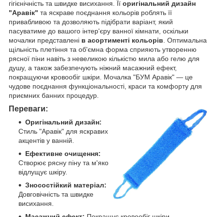
гігієнічність та швидке висихання. Її
оригінальний дизайн
"Аравік"
та яскраве поєднання кольорів роблять її
привабливою та дозволяють підібрати варіант, який
пасуватиме до вашого інтер'єру ванної кімнати, оскільки
мочалки представлені
в асортименті кольорів
. Оптимальна
щільність плетіння та об'ємна форма сприяють утворенню
рясної піни навіть з невеликою кількістю мила або гелю для
душу, а також забезпечують ніжний масажний ефект,
покращуючи кровообіг шкіри. Мочалка "БУМ Аравік" — це
чудове поєднання функціональності, краси та комфорту для
приємних банних процедур.
Переваги:
Оригінальний дизайн:
Стиль "Аравік" для яскравих
акцентів у ванній.
Ефективне очищення:
Створює рясну піну та м'яко
відлущує шкіру.
Зносостійкий матеріал:
Довговічність та швидке
висихання.
Масажний ефект:
Покращує кровообіг шкіри.