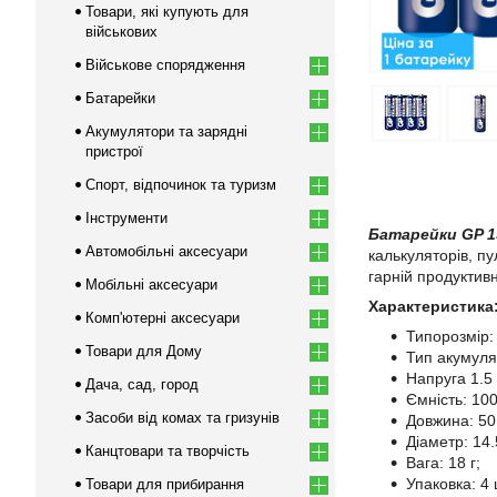
Товари, які купують для
військових
Військове спорядження
Батарейки
Акумулятори та зарядні
пристрої
Спорт, відпочинок та туризм
Інструменти
Батарейки GP 15
Автомобільні аксесуари
калькуляторів, пу
гарній продуктивн
Мобільні аксесуари
Характеристика
Комп'ютерні аксесуари
Типорозмір: 
Товари для Дому
Тип акумуля
Напруга 1.5 
Дача, сад, город
Ємність: 100
Засоби від комах та гризунів
Довжина: 50
Діаметр: 14.
Канцтовари та творчість
Вага: 18 г;
Упаковка: 4 
Товари для прибирання