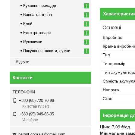
Кухонне приладдя
Характеристи
Ванна та гігієна
Клей
Основні
Електротовари
Виробник
Рукавички
Країна виробни
Пакування, пакети, сумки
Тип
Відгуки
Типорозмір
Тип акумулятор
Контакти
Ємність акумул
Напруга
Стан
+380 (68) 720-70-98
Київстар (Viber)
+380 (95) 949-85-35
Інформація д
Vodafone
Ціна:
7,09 ₴/од.
Мінімальне зам
batopt.com.ua@gmail.com