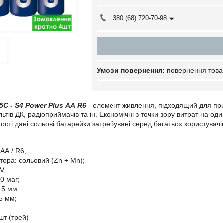
+380 (68) 720-70-98
повернення това
С - S4 Power Plus АА R6
- елемент живлення, підходящий для прис
льтів ДК, радіоприймачів та ін. Економічні з точки зору витрат на од
ості дані сольові батарейки затребувані серед багатьох користувачі
:
АА / R6;
тора: сольовий (Zn + Mn);
V;
0 маг;
.5 мм
5 мм;
шт (трей)