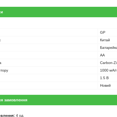
ки
GP
к
Китай
Батарейк
AA
а
Carbon-Zi
ятору
1000 мА/
1.5 В
Новий
ля замовлення
овлення:
4 од.