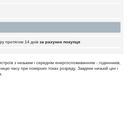
ру протягом 14 днів
за рахунок покупця
троїв з низьким і середнім енергоспоживанням - годинників,
иницю часу при помірних токах розряду. Завдяки низькій ціні і
в.