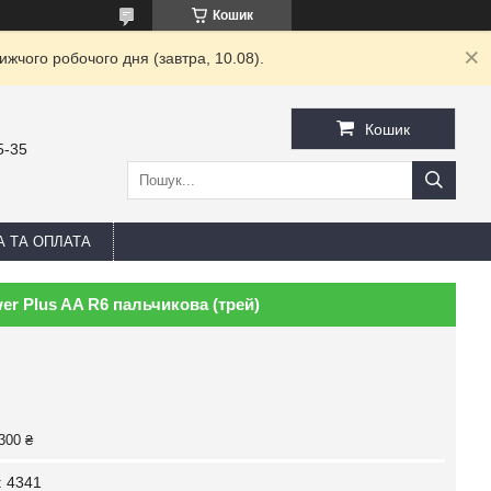
Кошик
жчого робочого дня (завтра, 10.08).
Кошик
5-35
А ТА ОПЛАТА
r Plus AA R6 пальчикова (трей)
300 ₴
:
4341