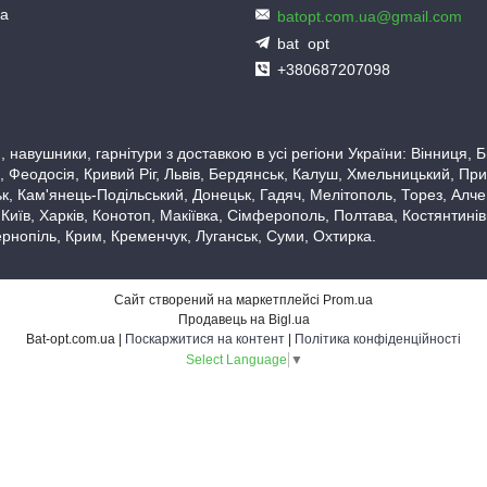
ua
batopt.com.ua@gmail.com
bat_opt
+380687207098
 навушники, гарнітури з доставкою в усі регіони України: Вінниця,
 Феодосія, Кривий Ріг, Львів, Бердянськ, Калуш, Хмельницький, При
, Кам'янець-Подільський, Донецьк, Гадяч, Мелітополь, Торез, Алчевс
 Київ, Харків, Конотоп, Макіївка, Сімферополь, Полтава, Костянтині
рнопіль, Крим, Кременчук, Луганськ, Суми, Охтирка.
Сайт створений на маркетплейсі
Prom.ua
Продавець на Bigl.ua
Bat-opt.com.ua |
Поскаржитися на контент
|
Політика конфіденційності
Select Language
▼