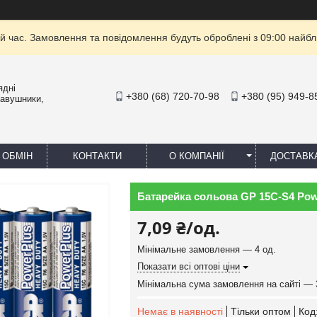
й час. Замовлення та повідомлення будуть оброблені з 09:00 найбли
ядні
+380 (68) 720-70-98
+380 (95) 949-8
навушники,
 ОБМІН
КОНТАКТИ
О КОМПАНІЇ
ДОСТАВК
Батарейка сольова GP 15С-S4 Powe
7,09 ₴/од.
Мінімальне замовлення — 4 од.
Показати всі оптові ціни
Мінімальна сума замовлення на сайті — 
Немає в наявності
Тільки оптом
Код