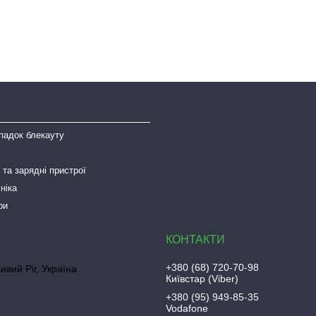
падок блекауту
та зарядні пристрої
ніка
ри
+380 (68) 720-70-98
ривий Ріг, Україна
Київстар (Viber)
+380 (95) 949-85-35
Vodafone