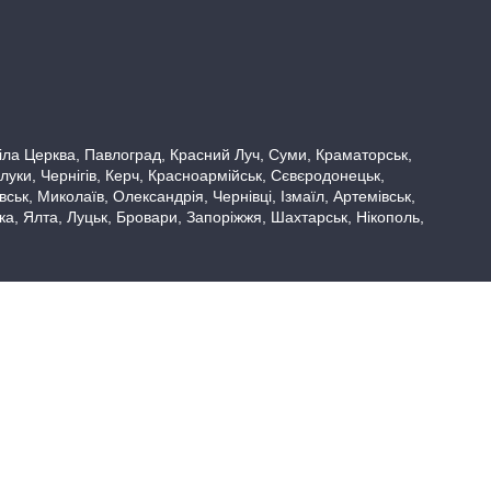
 Біла Церква, Павлоград, Красний Луч, Суми, Краматорськ,
луки, Чернігів, Керч, Красноармійськ, Сєвєродонецьк,
ьк, Миколаїв, Олександрія, Чернівці, Ізмаїл, Артемівськ,
вка, Ялта, Луцьк, Бровари, Запоріжжя, Шахтарськ, Нікополь,