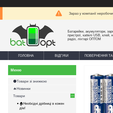
Зараз у компанії неробочи
Батарейки, акумулятори, зар
пристрої, кабелі USB, клей, 
радіо, ліхтарі ОПТОМ
ГОЛОВНА
ВІДГУКИ
ПОВЕРНЕННЯ ТА
⚫Товари зі знижкою
🔥Новинки
Товари
🏠Необхідні дрібниці в кожен
дім!