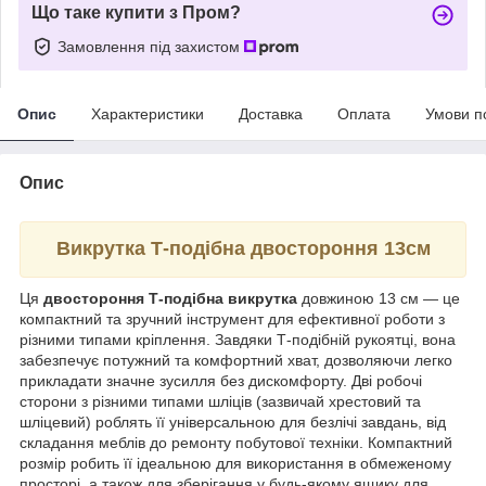
Що таке купити з Пром?
Замовлення під захистом
Опис
Характеристики
Доставка
Оплата
Умови п
Опис
Викрутка Т-подібна двостороння 13см
Ця
двостороння Т-подібна викрутка
довжиною 13 см — це
компактний та зручний інструмент для ефективної роботи з
різними типами кріплення. Завдяки Т-подібній рукоятці, вона
забезпечує потужний та комфортний хват, дозволяючи легко
прикладати значне зусилля без дискомфорту. Дві робочі
сторони з різними типами шліців (зазвичай хрестовий та
шліцевий) роблять її універсальною для безлічі завдань, від
складання меблів до ремонту побутової техніки. Компактний
розмір робить її ідеальною для використання в обмеженому
просторі, а також для зберігання у будь-якому ящику для