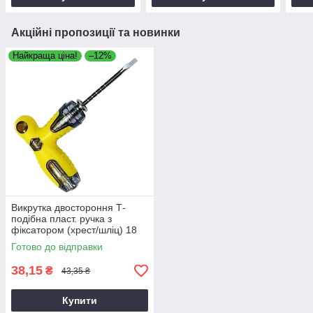
Акційні пропозиції та новинки
Найкраща ціна!
–12%
Викрутка двостороння Т-
подібна пласт. ручка з
фіксатором (хрест/шліц) 18
см, викрутка універсальна
Готово до відправки
ручна
38,15
₴
43,35 ₴
Купити