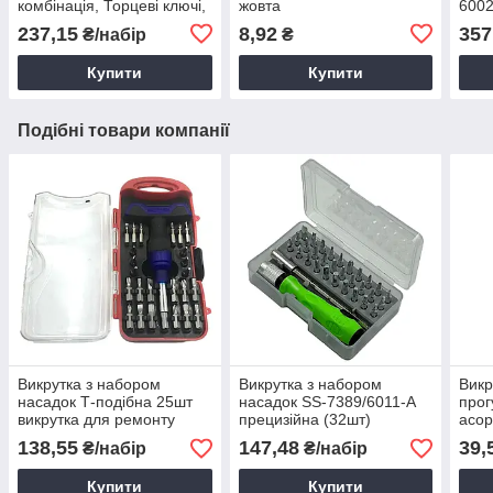
комбінація, Торцеві ключі,
жовта
6002
Набір головок з тріскачкою
Унів
237,15
8,92
357
₴/набір
₴
тури
Купити
Купити
Подібні товари компанії
Викрутка з набором
Викрутка з набором
Викр
насадок Т-подібна 25шт
насадок SS-7389/6011-А
прог
викрутка для ремонту
прецизійна (32шт)
асор
електроніки
викрутка для ремонту
викр
138,55
147,48
39,
₴/набір
₴/набір
електроніки
Купити
Купити