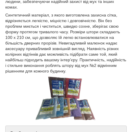
людини, забезпечуючи надійний захист від мух та інших
комах.
Синтетичний матеріал, з якого виготовлена захисна сітка,
відрізняється легкістю, міцністю і довговічністю. Він без
проблем миється і чиститься, швидко сохне, зберігає свою
форму протягом тривалого часу. Розміри штори складають
100 х 210 см, що дозволяє їй легко встановлюватися на
більшість дверних прорізів. Невигадливий малюнок надає
аксесуару привабливий зовнішній вигляд. Наявність різних
колірних відтінків дає можливість підібрати саме той, який
найбільш підходить вашому інтер'єру. Практичність, надійність
і стильне виконання роблять штору від мух №2 відмінним
рішенням для кожного будинку.