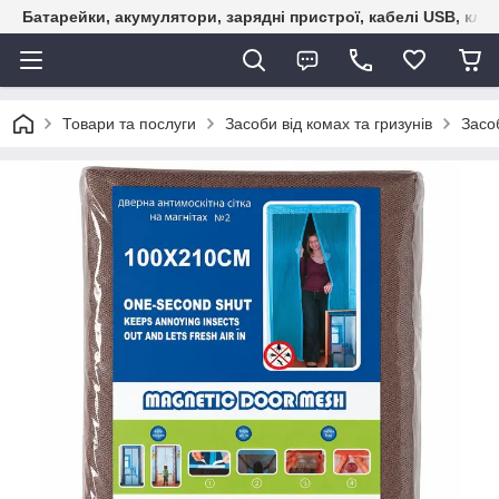
Батарейки, акумулятори, зарядні пристрої, кабелі USB, кле
Товари та послуги
Засоби від комах та гризунів
Засоб