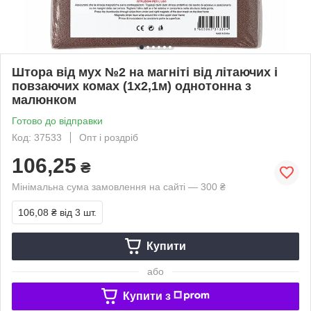
Штора від мух №2 на магніті від літаючих і
повзаючих комах (1х2,1м) однотонна з
малюнком
Готово до відправки
Код: 37533
Опт і роздріб
106,25
₴
Мінімальна сума замовлення на сайті — 300 ₴
106,08 ₴
від 3 шт.
Купити
або
Купити з