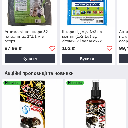
Антимоскітна штора 821
Штора від мух №3 на
Анти
на магнітах 1*2,1 м в
магніті (1х2,1м) від
на м
асорт.
літаючих і повзаючих
асор
комах для дому
87,98
102
99,
₴
₴
однотонна
Купити
Купити
Акційні пропозиції та новинки
Новинка
Новинка