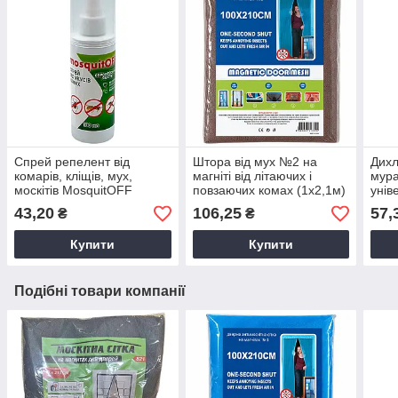
Спрей репелент від
Штора від мух №2 на
Дихл
комарів, кліщів, мух,
магніті від літаючих і
мура
москітів MosquitOFF
повзаючих комах (1х2,1м)
унів
100мл / Засіб від комах
однотонна з малюнком
300м
43,20
106,25
57,
₴
₴
Купити
Купити
Подібні товари компанії