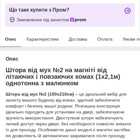
Що таке купити з Пром?
Замовлення під захистом
Опис
Характеристики
Доставка
Оплата
Умови п
Опис
Штора від мух №2 на магніті від
літаючих і повзаючих комах (1х2,1м)
однотонна з малюнком
Штора від мух №2 (100х210см) –
це ідеальний вибір для
захисту вашого будинку від комах, здатний забезпечити
комфорт і безпеку вашої родини. Розпашна конструкція
ідеально підходить для установки на двері, забезпечуючи
зручність використання. Двостулкові штори забезпечують
легкий доступ через двері, без необхідності повністю знімати
їх для проходу. Особливістю даної моделі є магнітні застібки,
які дозволяють їй автоматично закриватися після проходу