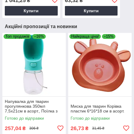
1 041,25
63,32
₴
₴
інструмент для дрібного
ремонту
Купити
Купити
Акційні пропозиції та новинки
Топ продажів
–16%
Найкраща ціна!
–15%
Напувалка для тварин
прогулянкова 350мл
Миска для тварин Корівка
7,5х21см в асорт., Поїлка з
пластик 6*16*18 см в асорт.
ремінцем, Герметична поїлка
Готово до відправки
Готово до відправки
для тварин
257,04
26,73
₴
₴
306 ₴
31,45 ₴