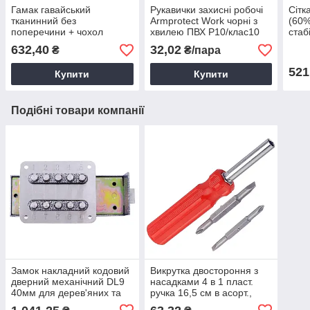
Гамак гавайський
Рукавички захисні робочі
Сітк
тканинний без
Armprotect Work чорні з
(60%
поперечини + чохол
хвилею ПВХ Р10/клас10
стаб
220х160см в асорт.
для садових, будівельних
зеле
632,40
32,02
₴
₴/пара
робіт
заті
521
Купити
Купити
Подібні товари компанії
Замок накладний кодовий
Викрутка двостороння з
дверний механічний DL9
насадками 4 в 1 пласт.
40мм для дерев'яних та
ручка 16,5 см в асорт.,
металевих дверей
побутова викрутка 4в1,