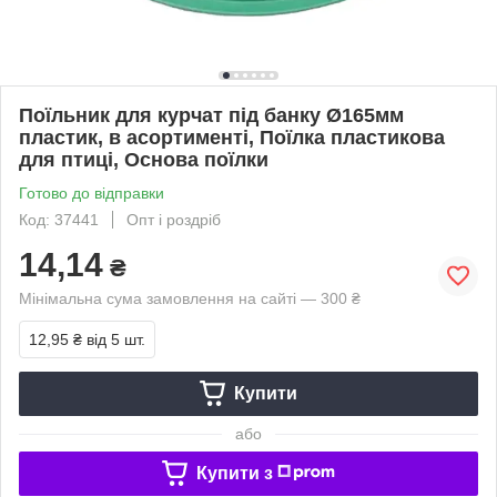
Поїльник для курчат під банку Ø165мм
пластик, в асортименті, Поїлка пластикова
для птиці, Основа поїлки
Готово до відправки
Код: 37441
Опт і роздріб
14,14
₴
Мінімальна сума замовлення на сайті — 300 ₴
12,95 ₴
від 5 шт.
Купити
або
Купити з