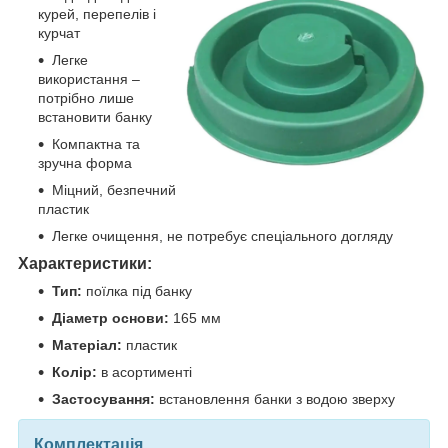
курей, перепелів і
курчат
Легке
використання –
потрібно лише
встановити банку
Компактна та
зручна форма
Міцний, безпечний
пластик
Легке очищення, не потребує спеціального догляду
Характеристики:
Тип:
поїлка під банку
Діаметр основи:
165 мм
Матеріал:
пластик
Колір:
в асортименті
Застосування:
встановлення банки з водою зверху
Комплектація