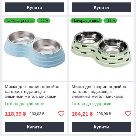
Купити
Купити
Найкраща ціна!
–11%
Найкраща ціна!
–11%
Миска для тварин подвійна
Миска для тварин подвійна
на пласт. підставці зі
на пласт. підставці зі
знімними метал. мисками
знімними метал. мисками
25*14*5 см в асорт.
33*14*6 см в асорт.
Готово до відправки
Готово до відправки
118,39
184,21
₴
₴
133,02 ₴
206,98 ₴
Купити
Купити