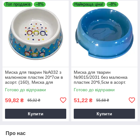
Топ продажів
–8%
Найкраща ціна!
–8%
Миска для тварин №А032 з
Миска для тварин
малюнком пластик 20*7см в
№9015/2031 без малюнка
асорт. (160), Миска для
пластик 20*6,5см в асорт.
корму та води
(240), Миска для корму та
Готово до відправки
Готово до відправки
води
59,82
51,22
₴
₴
65,02 ₴
55,68 ₴
Купити
Купити
Про нас