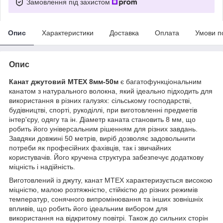
Замовлення під захистом
Опис
Характеристики
Доставка
Оплата
Умови п
Опис
Канат джутовий MTEX 8мм-50м
є багатофункціональним
канатом з натурального волокна, який ідеально підходить для
використання в різних галузях: сільському господарстві,
будівництві, спорті, рукоділлі, при виготовленні предметів
інтер'єру, одягу та ін. Діаметр каната становить 8 мм, що
робить його універсальним рішенням для різних завдань.
Завдяки довжині 50 метрів, виріб дозволяє задовольнити
потреби як професійних фахівців, так і звичайних
користувачів. Його кручена структура забезпечує додаткову
міцність і надійність.
Виготовлений із джуту, канат MTEX характеризується високою
міцністю, малою розтяжністю, стійкістю до різних режимів
температур, сонячного випромінювання та інших зовнішніх
впливів, що робить його ідеальним вибором для
використання на відкритому повітрі. Також до сильних сторін