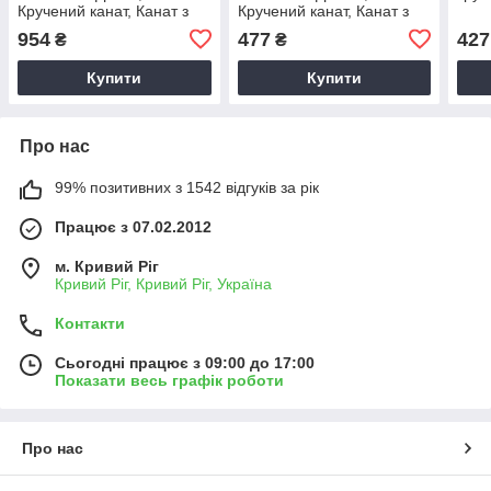
Кручений канат, Канат з
Кручений канат, Канат з
джуту, Канат для саду,
джуту, Канат для саду,
954
477
427
₴
₴
Канат для підвісу
Канат для підвісу
Купити
Купити
Про нас
99% позитивних з 1542 відгуків за рік
Працює з 07.02.2012
м. Кривий Ріг
Кривий Ріг, Кривий Ріг, Україна
Контакти
Сьогодні працює з 09:00 до 17:00
Показати весь графік роботи
Про нас