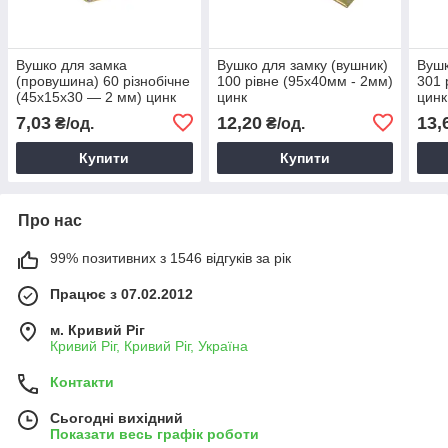
Вушко для замка
Вушко для замку (вушник)
Вушк
(провушина) 60 різнобічне
100 рівне (95х40мм - 2мм)
301 
(45х15х30 — 2 мм) цинк
цинк
цинк
7,03
12,20
13,
₴/од.
₴/од.
Купити
Купити
Про нас
99% позитивних з 1546 відгуків за рік
Працює з 07.02.2012
м. Кривий Ріг
Кривий Ріг, Кривий Ріг, Україна
Контакти
Сьогодні вихідний
Показати весь графік роботи