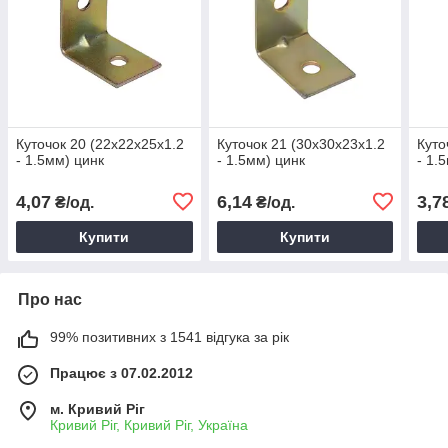
Куточок 20 (22х22х25х1.2
Куточок 21 (30х30х23х1.2
Куто
- 1.5мм) цинк
- 1.5мм) цинк
- 1.
4,07
6,14
3,7
₴/од.
₴/од.
Купити
Купити
Про нас
99% позитивних з 1541 відгука за рік
Працює з 07.02.2012
м. Кривий Ріг
Кривий Ріг, Кривий Ріг, Україна