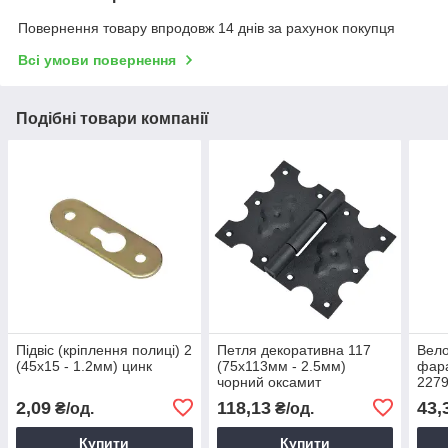
Повернення товару впродовж 14 днів за рахунок покупця
Всі умови повернення
Подібні товари компанії
Підвіс (кріплення полиці) 2
Петля декоративна 117
Вело
(45х15 - 1.2мм) цинк
(75х113мм - 2.5мм)
фар
чорний оксамит
2279
67х4
2,09
118,13
43,
₴/од.
₴/од.
вел
Купити
Купити