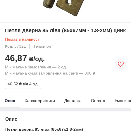
Петля дверна 85 ліва (85х67мм - 1.8-2мм) цинк
Немає в наявності
Код: 37321
Тільки опт
46,87
₴/од.
Мінімальне замовлення — 2 од.
Мінімальна сума замовлення на сайті — 300 ₴
40,52 ₴
від 4 од.
Опис
Характеристики
Доставка
Оплата
Умови п
Опис
Петля дверна 85 ліва (85х67х1.8-2мм)