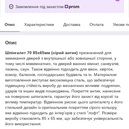
Замовлення під захистом
Опис
Характеристики
Доставка
Оплата
Умови п
Опис
Шпінгалет 70 85х65мм (сірий антик)
призначений для
замикання дверей з внутрішньої або зовнішньої сторони, у
тому числі міжкімнатних, та дверей ванних кімнат, санвузлів,
лазень, саун. Також відмінно підходить для вікон, хвірток,
комор, балконів, господарських будівель та ін. Матеріалом
виготовлення виступає високоміцна сталь, що забезпечує
підвищену стійкість виробу до механічних впливів: подряпин,
ударів та інших видів пошкоджень. Покриття антик, нанесене
на поверхню шпінгалета, гарантує його захист від корозії та
впливу температур. Відмінною рисою цього шпінгалету є його
стильний дизайн із оригінальним покриттям сірого кольору,
яке відмінно підходить до інтер'єрів у стилі "лофт". Розміри
виробу становлять 85 х 65 мм, що забезпечує універсальність
його використання.