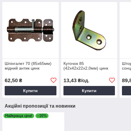
Шпінгалет 70 (85х65мм)
Куточок 85
Штор
мідний антик цинк
(42х42х22х2,0мм) цинк
сонц
62,50
13,43
89,
₴
₴/од.
Купити
Купити
Акційні пропозиції та новинки
Найкраща ціна!
–16%