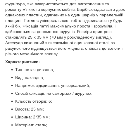
фурнітура, яка використовується для виготовлення та
ремонту м'яких та корпусних меблів. Виріб складається з двох
однакових пластин, одягнених на один шарнір у паралельній
площині. Петля є універсальною, тобто відкривається у будь-
який бік. Фіксація петлі максимально проста і зрозуміла, і
здійснюється за допомогою шурупів. Розміри пристрою
становлять 25 х 35 мм (70 мм у розкладеному вигляді).
Аксесуар виконаний з високоміцної оцинкованої сталі, за
рахунок чого підвищується його міцність, стійкість до вологи і
різного механічного впливу.
Характеристики:
Тип: петля диванна;
Вид: накладна;
Напрямок відкривання: універсальний;
Спосіб фіксації: на саморізах / шурупах;
Кількість отворів: 6;
Висота: 25 мм;
Ширина: 2*35 мм;
Матеріал: сталь;