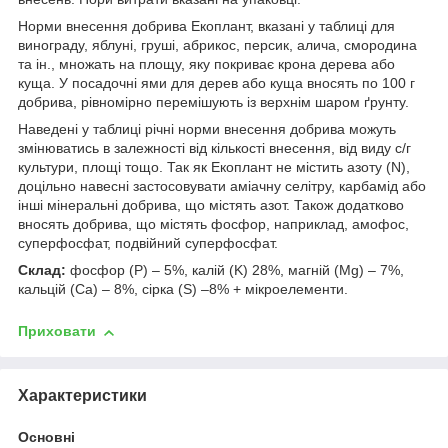
Норми внесення добрива Екоплант, вказані у таблиці для
винограду, яблуні, груші, абрикос, персик, алича, смородина
та ін., множать на площу, яку покриває крона дерева або
куща. У посадочні ями для дерев або куща вносять по 100 г
добрива, рівномірно перемішують із верхнім шаром ґрунту.
Наведені у таблиці річні норми внесення добрива можуть
змінюватись в залежності від кількості внесення, від виду с/г
культури, площі тощо. Так як Екоплант не містить азоту (N),
доцільно навесні застосовувати аміачну селітру, карбамід або
інші мінеральні добрива, що містять азот. Також додатково
вносять добрива, що містять фосфор, наприклад, амофос,
суперфосфат, подвійний суперфосфат.
Склад:
фосфор (P) – 5%, калій (K) 28%, магній (Mg) – 7%,
кальцій (Ca) – 8%, сірка (S) –8% + мікроелементи.
Приховати
Характеристики
Основні