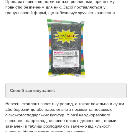
Препарат повністю поглинається рослинами, при цьому
повністю безпечним для них. Засіб поставляється у
гранульованій формі, що забезпечує зручність внесення.
Спосіб застосування:
Навесні екоплант вносять у розкид, а також локально в лунки
або борозни до або паралельно з посівом та посадкою
сільськогосподарських культур. У разі неодноразового
внесення, наприклад, основне плюс підживлення, норми
зазначені в таблиці розподіляють залежно від кількості
внесень. Нори витрати вказані на упаковці.