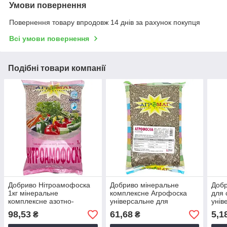
Умови повернення
Повернення товару впродовж 14 днів за рахунок покупця
Всі умови повернення
Подібні товари компанії
Добриво Нітроамофоска
Добриво мінеральне
Добр
1кг мінеральне
комплексне Агрофоска
для 
комплексне азотно-
універсальне для
унів
фосфорно-калійне
підживлення рослин, 1кг
кисл
98,53
61,68
5,1
₴
₴
універсальне
Агро