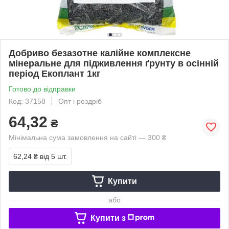
Добриво безазотне калійне комплексне
мінеральне для підживлення ґрунту в осінній
період Екоплант 1кг
Готово до відправки
Код: 37158
Опт і роздріб
64,32
₴
Мінімальна сума замовлення на сайті — 300 ₴
62,24 ₴
від 5 шт.
Купити
або
Купити з