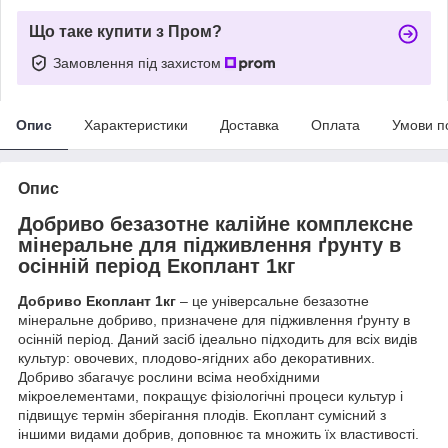
Що таке купити з Пром?
Замовлення під захистом
Опис
Характеристики
Доставка
Оплата
Умови п
Опис
Добриво безазотне калійне комплексне
мінеральне для підживлення ґрунту в
осінній період Екоплант 1кг
Добриво Екоплант 1кг
– це універсальне безазотне
мінеральне добриво, призначене для підживлення ґрунту в
осінній період. Даний засіб ідеально підходить для всіх видів
культур: овочевих, плодово-ягідних або декоративних.
Добриво збагачує рослини всіма необхідними
мікроелементами, покращує фізіологічні процеси культур і
підвищує термін зберігання плодів. Екоплант сумісний з
іншими видами добрив, доповнює та множить їх властивості.