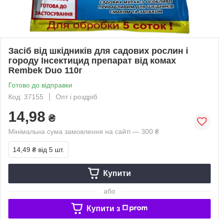
Засіб від шкідників для садових рослин і
городу Інсектицид препарат від комах
Rembek Duo 110г
Готово до відправки
Код: 37155
Опт і роздріб
14,98
₴
Мінімальна сума замовлення на сайті — 300 ₴
14,49 ₴
від 5 шт.
Купити
або
Купити з