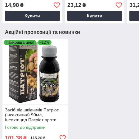
комах Rembek Duo 220г
комах Rembek Duo 360г
кома
14,98
23,12
31,
₴
₴
Купити
Купити
Акційні пропозиції та новинки
Найкраща ціна!
–12%
Засіб від шкідників Патріот
(інсектицид) 90мл,
Інсектицид Патріот проти
колорадського жука
Готово до відправки
101,38
₴
115,20 ₴