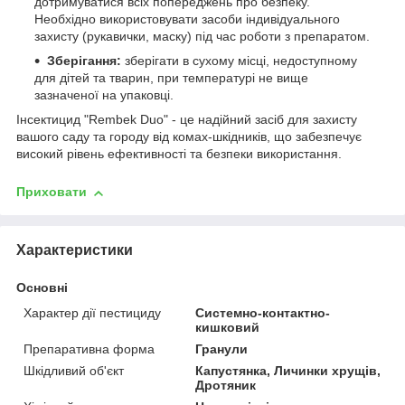
дотримуватися всіх попереджень про безпеку.
Необхідно використовувати засоби індивідуального
захисту (рукавички, маску) під час роботи з препаратом.
Зберігання:
зберігати в сухому місці, недоступному
для дітей та тварин, при температурі не вище
зазначеної на упаковці.
Інсектицид "Rembek Duo" - це надійний засіб для захисту
вашого саду та городу від комах-шкідників, що забезпечує
високий рівень ефективності та безпеки використання.
Приховати
Характеристики
Основні
Характер дії пестициду
Системно-контактно-
кишковий
Препаративна форма
Гранули
Шкідливий об'єкт
Капустянка, Личинки хрущів,
Дротяник