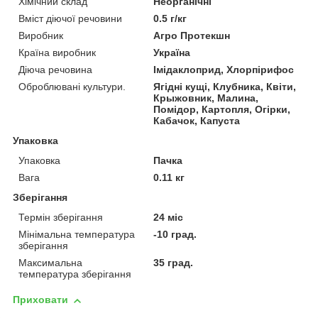
Хімічний склад
Неорганічні
Вміст діючої речовини
0.5 г/кг
Виробник
Агро Протекшн
Країна виробник
Україна
Діюча речовина
Імідаклоприд, Хлорпірифос
Оброблювані культури.
Ягідні кущі, Клубника, Квіти,
Крыжовник, Малина,
Помідор, Картопля, Огірки,
Кабачок, Капуста
Упаковка
Упаковка
Пачка
Вага
0.11 кг
Зберігання
Термін зберігання
24 міс
Мінімальна температура
-10 град.
зберігання
Максимальна
35 град.
температура зберігання
Приховати