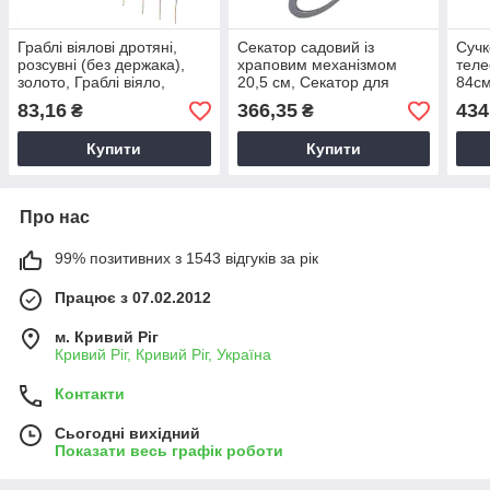
Граблі віялові дротяні,
Секатор садовий із
Сучк
розсувні (без держака),
храповим механізмом
теле
золото, Граблі віяло,
20,5 cм, Секатор для
84см
Граблі віялові металеві
обрізки гілок, Секатор
із з
83,16
366,35
434
₴
₴
храповий
Купити
Купити
Про нас
99% позитивних з 1543 відгуків за рік
Працює з 07.02.2012
м. Кривий Ріг
Кривий Ріг, Кривий Ріг, Україна
Контакти
Сьогодні вихідний
Показати весь графік роботи