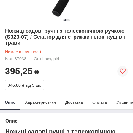
Ножиці садові ручні з телескопічною ручкою
(S323-07) / Секатор для стрижки гілок, кущів і
трави
Немає в наявності
Код: 37038
Опт і роздріб
395,25
₴
346,80 ₴
від 5 шт.
Опис
Характеристики
Доставка
Оплата
Умови п
Опис
Ножиці садові ручні з телескопічною