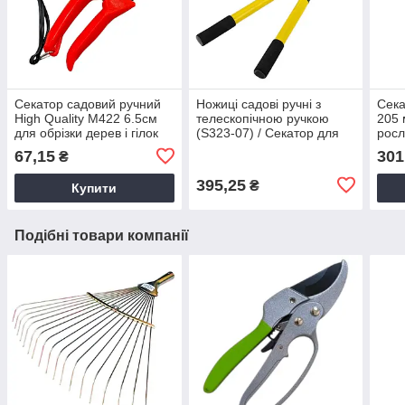
Секатор садовий ручний
Ножиці садові ручні з
Сека
High Quality М422 6.5см
телескопічною ручкою
205 
для обрізки дерев і гілок
(S323-07) / Секатор для
росл
Секатори садові
стрижки гілок, кущів і
садо
67,15
301
₴
трави
395,25
₴
Купити
Подібні товари компанії