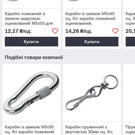
Карабін пожежний із
Карабін із замком М4х40
Кара
замком закруткою
оц. Кіт, карабін пожежний
оц. 
оцинкований М5х50 для
оцинкований,
оцин
кріплення та з'єднання
страхувальний карабін
стра
12,17
14,26
20,
₴/од.
₴/од.
тросів і канатів
Купити
Купити
Подібні товари компанії
Карабін із замком М9х90
Карабін пружинний з
Пруж
оц. Кіт карабін пожежний
вертлюгом 30мм оц. Кіт,
оцин