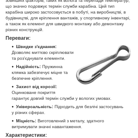
зовнішніх факторів, таких як волога та перепади температур,
що значно подовжує термін служби карабіна. Цей тип
карабіна широко застосовується в побуті, на виробництві, в
будівництві, для кріплення вантажів, у спортивному інвентарі,
а також як елемент для швидкого монтажу або демонтажу
різних конструкцій.
Переваги:
Швидке з'єднання:
Дозволяє миттєво скріплювати
та роз'єднувати елементи.
Надійність:
Пружинна
клямка забезпечує міцне та
безпечне кріплення.
Захист від корозії:
Оцинковане покриття
гарантує довгий термін служби у вологих умовах.
Універсальність:
Підходить для безлічі застосувань
у різних сферах.
Міцність:
Виготовлений з металу, здатного
витримувати значні навантаження.
Характеристики: