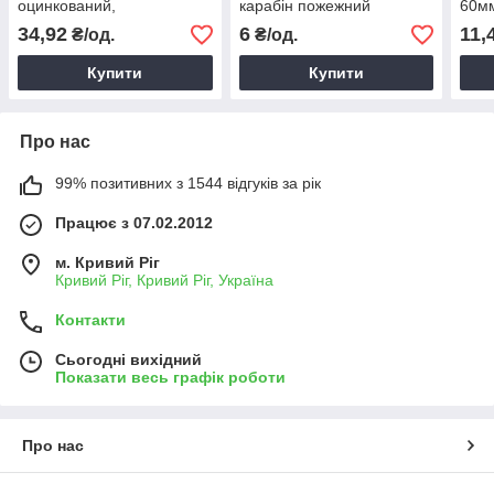
оцинкований,
карабін пожежний
60мм
страхувальний карабін
оцинкований,
дому
34,92
6
11,
₴/од.
₴/од.
страхувальний карабін
Купити
Купити
Про нас
99% позитивних з 1544 відгуків за рік
Працює з 07.02.2012
м. Кривий Ріг
Кривий Ріг, Кривий Ріг, Україна
Контакти
Сьогодні вихідний
Показати весь графік роботи
Про нас