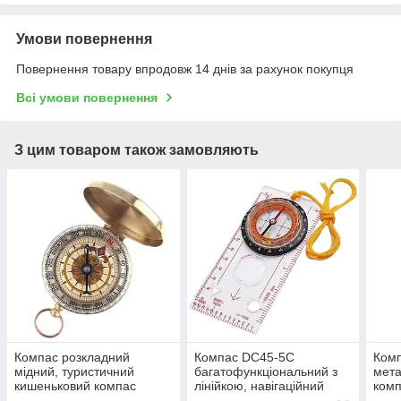
Умови повернення
Повернення товару впродовж 14 днів за рахунок покупця
Всі умови повернення
З цим товаром також замовляють
Компас розкладний
Компас DC45-5C
Комп
мідний, туристичний
багатофункціональний з
мета
кишеньковий компас
лінійкою, навігаційний
комп
складаний G50
компас, туристичний
ком