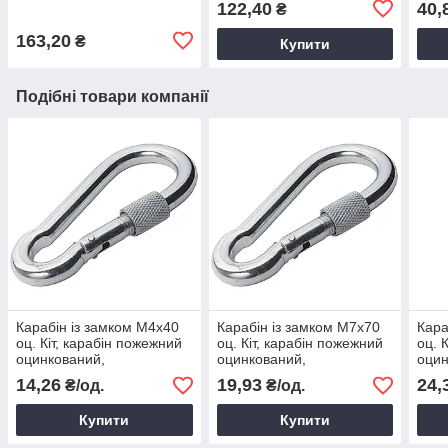
122,40
40,
₴
компас
163,20
₴
Купити
Подібні товари компанії
Карабін із замком М4х40
Карабін із замком М7х70
Кара
оц. Кіт, карабін пожежний
оц. Кіт, карабін пожежний
оц. 
оцинкований,
оцинкований,
оцин
страхувальний карабін
страхувальний карабін
стра
14,26
19,93
24,
₴/од.
₴/од.
Купити
Купити