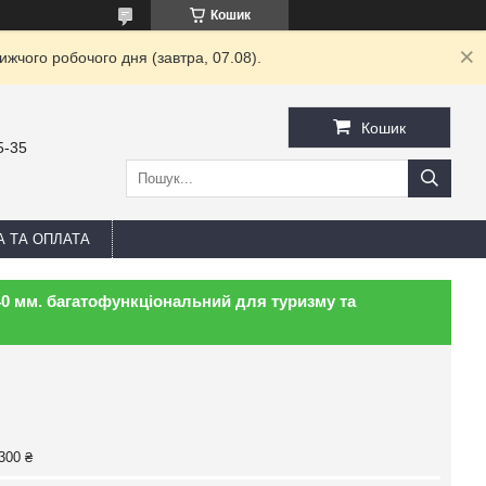
Кошик
жчого робочого дня (завтра, 07.08).
Кошик
5-35
А ТА ОПЛАТА
0 мм. багатофункціональний для туризму та
300 ₴