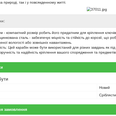
 природі, так і у повсякденному житті.
ки:
мм - компактний розмір робить його придатним для кріплення ключів, 
цинкована сталь - забезпечує міцність та стійкість до корозії, що р
еної вологості або зовнішніх навантажень.
сть: Цей карабін може бути використаний для різних завдань як під ч
зручність та надійність кріплення вашого спорядження та предметів
ки
бути
Новий
Срібляст
ля замовлення