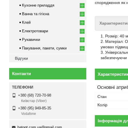
спорядження як на
Кухонне приладдя
Ванна та гігієна
Клей
Характеристи
Електротовари
Розмір: 40 
Рукавички
Матеріал: О
умовах підвищ
Пакування, пакети, сумки
Універсальні
забезпечуючи 
Відгуки
Контакти
Характеристи
Основні атри
+380 (68) 720-70-98
Стан
Київстар (Viber)
Колір
+380 (95) 949-85-35
Vodafone
Інформація д
batopt.com.ua@gmail.com