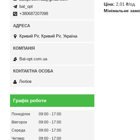
Ціна:
2,01 ₴/од.
bat_opt
Мінімальне зам
+380687207098
Кривий Ріг, Кривий Ріг, Україна
Bat-opt.com.ua
Любов
Графік роботи
Понеділок
09:00
17:00
Вівторок
09:00
17:00
Середа
09:00
17:00
Четвер
09:00
17:00