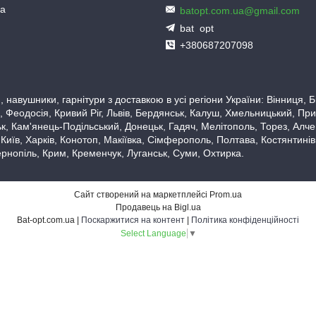
ua
batopt.com.ua@gmail.com
bat_opt
+380687207098
 навушники, гарнітури з доставкою в усі регіони України: Вінниця,
 Феодосія, Кривий Ріг, Львів, Бердянськ, Калуш, Хмельницький, При
, Кам'янець-Подільський, Донецьк, Гадяч, Мелітополь, Торез, Алчевс
 Київ, Харків, Конотоп, Макіївка, Сімферополь, Полтава, Костянтині
рнопіль, Крим, Кременчук, Луганськ, Суми, Охтирка.
Сайт створений на маркетплейсі
Prom.ua
Продавець на Bigl.ua
Bat-opt.com.ua |
Поскаржитися на контент
|
Політика конфіденційності
Select Language
▼