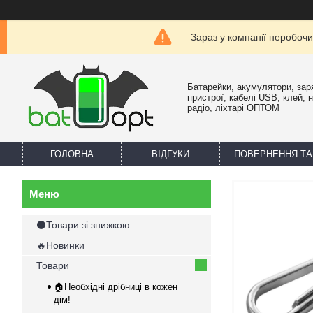
Зараз у компанії неробочи
Батарейки, акумулятори, зар
пристрої, кабелі USB, клей, 
радіо, ліхтарі ОПТОМ
ГОЛОВНА
ВІДГУКИ
ПОВЕРНЕННЯ ТА
⚫Товари зі знижкою
🔥Новинки
Товари
🏠Необхідні дрібниці в кожен
дім!