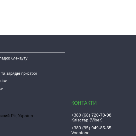
падок блекауту
та зарядні пристрої
ніка
ри
+380 (68) 720-70-98
ривий Ріг, Україна
Київстар (Viber)
+380 (95) 949-85-35
Vodafone