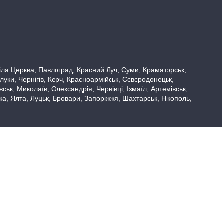
 Біла Церква, Павлоград, Красний Луч, Суми, Краматорськ,
луки, Чернігів, Керч, Красноармійськ, Сєвєродонецьк,
ьк, Миколаїв, Олександрія, Чернівці, Ізмаїл, Артемівськ,
вка, Ялта, Луцьк, Бровари, Запоріжжя, Шахтарськ, Нікополь,