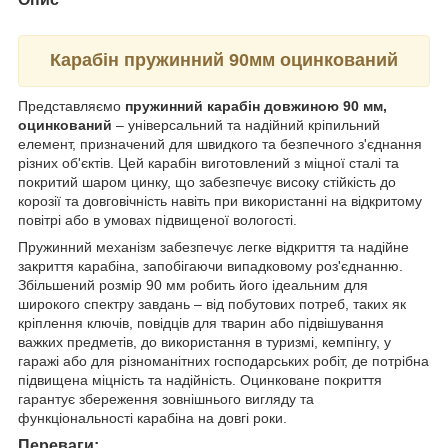
Карабін пружинний 90мм оцинкований
Представляємо
пружинний карабін довжиною 90 мм,
оцинкований
– універсальний та надійний кріпильний
елемент, призначений для швидкого та безпечного з'єднання
різних об'єктів. Цей карабін виготовлений з міцної сталі та
покритий шаром цинку, що забезпечує високу стійкість до
корозії та довговічність навіть при використанні на відкритому
повітрі або в умовах підвищеної вологості.
Пружинний механізм забезпечує легке відкриття та надійне
закриття карабіна, запобігаючи випадковому роз'єднанню.
Збільшений розмір 90 мм робить його ідеальним для
широкого спектру завдань – від побутових потреб, таких як
кріплення ключів, повідців для тварин або підвішування
важких предметів, до використання в туризмі, кемпінгу, у
гаражі або для різноманітних господарських робіт, де потрібна
підвищена міцність та надійність. Оцинковане покриття
гарантує збереження зовнішнього вигляду та
функціональності карабіна на довгі роки.
Переваги: