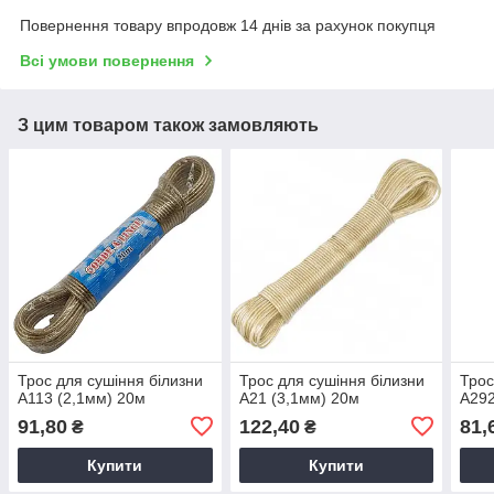
Повернення товару впродовж 14 днів за рахунок покупця
Всі умови повернення
З цим товаром також замовляють
Трос для сушіння білизни
Трос для сушіння білизни
Трос
А113 (2,1мм) 20м
А21 (3,1мм) 20м
А292
91,80
122,40
81,
₴
₴
Купити
Купити