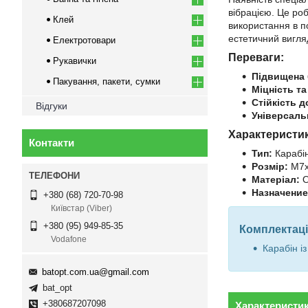
вібрацією. Це ро
Клей
використання в по
естетичний вигля
Електротовари
Переваги:
Рукавички
Підвищена 
Пакування, пакети, сумки
Міцність та
Стійкість д
Відгуки
Універсаль
Характеристи
Контакти
Тип:
Карабін
Розмір:
М7х
Матеріал:
О
Назначение
+380 (68) 720-70-98
Київстар (Viber)
+380 (95) 949-85-35
Комплектаці
Vodafone
Карабін і
batopt.com.ua@gmail.com
bat_opt
+380687207098
Характеристи