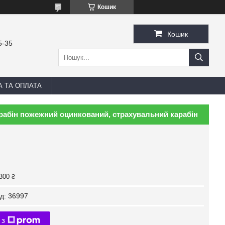
Кошик
Кошик
5-35
А ТА ОПЛАТА
 карабін пожежний оцинкований, страхувальний карабін
300 ₴
д:
36997
 з