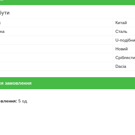
бути
к
Китай
іна
Сталь
U-подібн
Новий
Срібляст
Dacia
ля замовлення
овлення:
5 од.