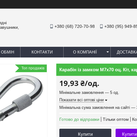
ядні
+380 (68) 720-70-98
+380 (95) 949-8
навушники,
 ОБМІН
КОНТАКТИ
О КОМПАНІЇ
ДОСТАВК
Топ продажів
Карабін із замком М7х70 оц. Кіт,
19,93 ₴/од.
Мінімальне замовлення — 5 од.
Показати всі оптові ціни
Мінімальна сума замовлення на сайті — 
Готово до відправки
Тільки оптом
Ко
Купити
Купити