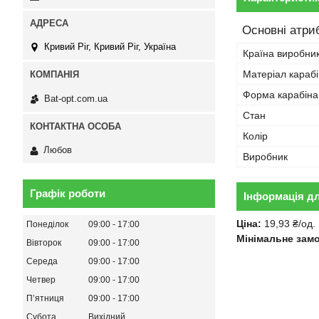
Основні атри
Кривий Ріг, Кривий Ріг, Україна
Країна виробни
Матеріал караб
Форма карабіна
Bat-opt.com.ua
Стан
Колір
Любов
Виробник
Графік роботи
Інформація д
Ціна:
19,93 ₴/од.
Понеділок
09:00
17:00
Мінімальне зам
Вівторок
09:00
17:00
Середа
09:00
17:00
Четвер
09:00
17:00
Пʼятниця
09:00
17:00
Субота
Вихідний