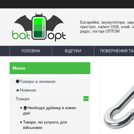
Батарейки, акумулятори, зар
пристрої, кабелі USB, клей, 
радіо, ліхтарі ОПТОМ
ГОЛОВНА
ВІДГУКИ
ПОВЕРНЕННЯ ТА
⚫Товари зі знижкою
🔥Новинки
Товари
🏠Необхідні дрібниці в кожен
дім!
Товари, які купують для
військових