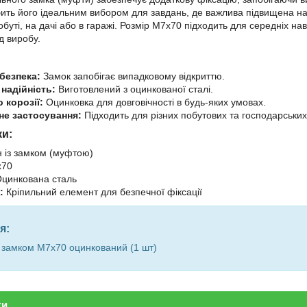
бить його ідеальним вибором для завдань, де важлива підвищена над
буті, на дачі або в гаражі. Розмір М7х70 підходить для середніх на
д виробу.
безпека:
Замок запобігає випадковому відкриттю.
 надійність:
Виготовлений з оцинкованої сталі.
о корозії:
Оцинковка для довговічності в будь-яких умовах.
не застосування:
Підходить для різних побутових та господарських
ки:
 із замком (муфтою)
70
цинкована сталь
:
Кріпильний елемент для безпечної фіксації
я:
з замком М7х70 оцинкований (1 шт)
ки