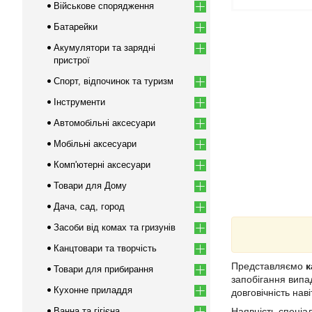
Військове спорядження
Батарейки
Акумулятори та зарядні
пристрої
Спорт, відпочинок та туризм
Інструменти
Автомобільні аксесуари
Мобільні аксесуари
Комп'ютерні аксесуари
Товари для Дому
Дача, сад, город
Засоби від комах та гризунів
Канцтовари та творчість
Представляємо
к
Товари для прибирання
запобігання випад
Кухонне приладдя
довговічність нав
Ванна та гігієна
Наявність спеціа