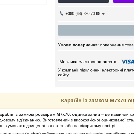
+380 (68) 720-70-98
повернення това
У компанії підключені електронні пла
сайту.
Карабін із замком М7х70 о
арабін із замком розміром М7х70, оцинкований
– це надійний к
ковому від'єднанню. Виготовлений з високоякісної оцинкованої сталі
іть в умовах підвищеної вологості або на відкритому повітрі.
льного замка (муфти) забезпечує додаткову фіксацію, запобігаючи 