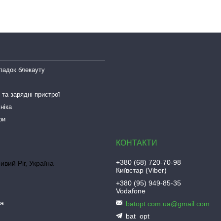
падок блекауту
та зарядні пристрої
ніка
ри
+380 (68) 720-70-98
ривий Ріг, Україна
Київстар (Viber)
+380 (95) 949-85-35
Vodafone
ua
batopt.com.ua@gmail.com
bat_opt