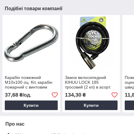
Подібні товари компанії
Карабін пожежний
Замок велосипедний
Поже
М10х100 оц. Кіт, карабін
KIHUU LOCK 185
оци
пожарний с винтовим
тросовий (2 кл) в асорт.
швид
замком
10*1500 мм,Замок
для 
37,68
134,30
11,
₴/од.
₴
протиугонний для
з'єд
велосипеда
Купити
Купити
Про нас