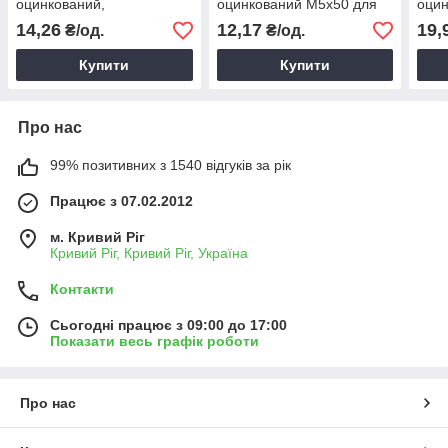
оцинкований,
оцинкований М5х50 для
оцин
страхувальний карабін
кріплення та з'єднання
стра
14,26
12,17
19,
₴/од.
₴/од.
тросів і канатів
Купити
Купити
Про нас
99% позитивних з 1540 відгуків за рік
Працює з 07.02.2012
м. Кривий Ріг
Кривий Ріг, Кривий Ріг, Україна
Контакти
Сьогодні працює з 09:00 до 17:00
Показати весь графік роботи
Про нас