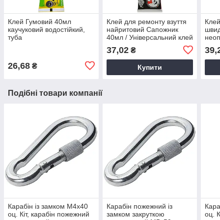
Клей Гумовий 40мл
Клей для ремонту взуття
Кле
каучуковий водостійкий,
найритовий Сапожник
шви
туба
40мл / Універсальний клей
неоп
для шкіри, гуми та тканини
для 
37,02
39,
₴
мета
26,68
₴
Купити
Подібні товари компанії
Карабін із замком М4х40
Карабін пожежний із
Кара
оц. Кіт, карабін пожежний
замком закруткою
оц. 