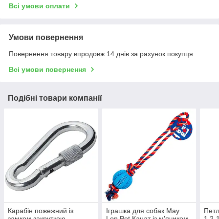
Всі умови оплати
Умови повернення
Повернення товару впродовж 14 днів за рахунок покупця
Всі умови повернення
Подібні товари компанії
Карабін пожежний із
Іграшка для собак May
Петл
замком закруткою
Lon Pet Канат із м'ячиком
1,2-