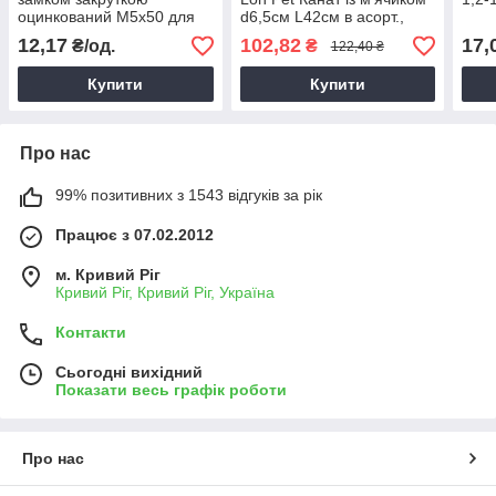
оцинкований М5х50 для
d6,5см L42см в асорт.,
кріплення та з'єднання
Канат з м'ячиком, Канатна
12,17
102,82
17,
₴/од.
₴
122,40 ₴
тросів і канатів
іграшка
Купити
Купити
Про нас
99% позитивних з 1543 відгуків за рік
Працює з 07.02.2012
м. Кривий Ріг
Кривий Ріг, Кривий Ріг, Україна
Контакти
Сьогодні вихідний
Показати весь графік роботи
Про нас