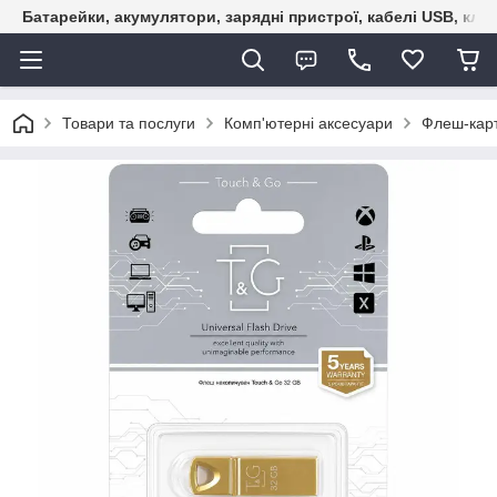
Батарейки, акумулятори, зарядні пристрої, кабелі USB, кле
Товари та послуги
Комп'ютерні аксесуари
Флеш-карт