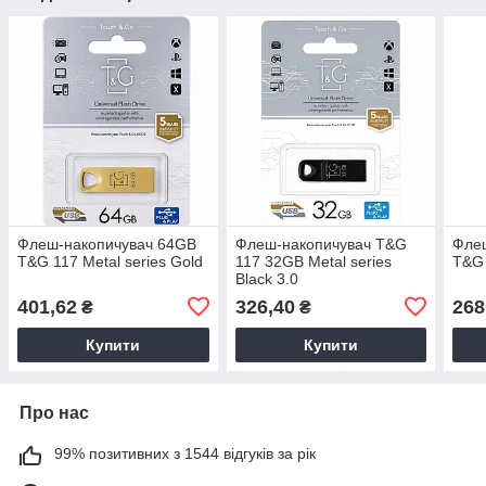
Флеш-накопичувач 64GB
Флеш-накопичувач T&G
Фле
T&G 117 Metal series Gold
117 32GB Metal series
T&G 
Black 3.0
401,62
326,40
268
₴
₴
Купити
Купити
Про нас
99% позитивних з 1544 відгуків за рік