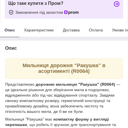
Що таке купити з Пром?
Замовлення під захистом
Опис
Характеристики
Доставка
Оплата
Умови п
Опис
Мильниця дорожня "Ракушка" в
асортименті (R0064)
Представляємо
дорожню мильницю "Ракушка" (R0064)
—
це ідеальне рішення для зберігання мила в подорожах,
відрядженнях або під час відвідування спортзалу. Завдяки
своєму компактному розміру, герметичній конструкції та
привабливому дизайну, вона забезпечить чистоту та
гігієнічність вашого мила, де б ви не були.
Мильниця "Ракушка" має
компактну форму у вигляді
черепашки
, що робить її зручною для транспортування та