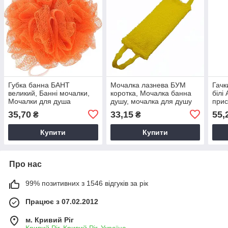
Губка банна БАНТ
Мочалка лазнева БУМ
Гачк
великий, Банні мочалки,
коротка, Мочалка банна
білі
Мочалки для душа
душу, мочалка для душу
прис
ванн
35,70
33,15
55,
₴
₴
прис
Купити
Купити
Про нас
99% позитивних з 1546 відгуків за рік
Працює з 07.02.2012
м. Кривий Ріг
Кривий Ріг, Кривий Ріг, Україна