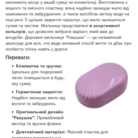
економить місце у вашій сумці чи косметичці. Виготовлена з
міцного та якісного пластику, вона надійно захищає мило від
намокання та забруднення, а також запобігає витоку води на
інші речі. Її щільне закриття гарантує, що мило залишиться
сухим та чистим. Мильниці представлені
в асортименті
кольорів
, що дозволяє вибрати варіант, який вам до
вподоби. Дорожня мильниця "Ракушка" — це незамінний
аксесуар для всіх, хто веде активний спосіб життя та дбає про
особисту гігієну навіть у дорозі.
Переваги:
Компактна та зручна:
Ідеальна для подорожей,
легко поміщається в будь-
яку сумку.
Герметичне закриття:
Надійно захищає мило від
вологи та забруднень.
Оригінальний дизайн
"Ракушка":
Привабливий
вигляд та зручна форма.
Довговічний матеріал:
Якісний пластик для
тривалого використання.