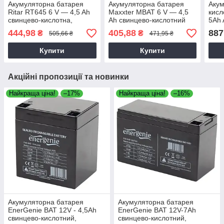
Акумуляторна батарея
Акумуляторна батарея
Акум
Ritar RT645 6 V — 4,5 Ah
Maxxter MBAT 6 V — 4,5
кисл
свинцево-кислотна,
Ah свинцево-кислотний
5Ah 
Свинцево-кислотний
(70х47х100)
для
444,98
405,88
887
₴
₴
505,66 ₴
471,95 ₴
акумулятор
світ
Купити
Купити
Акційні пропозиції та новинки
Найкраща ціна!
–17%
Найкраща ціна!
–16%
Акумуляторна батарея
Акумуляторна батарея
EnerGenie BAT 12V - 4,5Ah
EnerGenie BAT 12V-7Ah
свинцево-кислотний,
свинцево-кислотний,