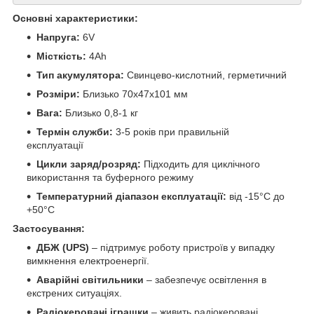
Основні характеристики:
Напруга:
6V
Місткість:
4Ah
Тип акумулятора:
Свинцево-кислотний, герметичний
Розміри:
Близько 70x47x101 мм
Вага:
Близько 0,8-1 кг
Термін служби:
3-5 років при правильній
експлуатації
Цикли заряд/розряд:
Підходить для циклічного
використання та буферного режиму
Температурний діапазон експлуатації:
від -15°C до
+50°C
Застосування:
ДБЖ (UPS)
– підтримує роботу пристроїв у випадку
вимкнення електроенергії.
Аварійні світильники
– забезпечує освітлення в
екстрених ситуаціях.
Радіокеровані іграшки
– живить радіокеровані