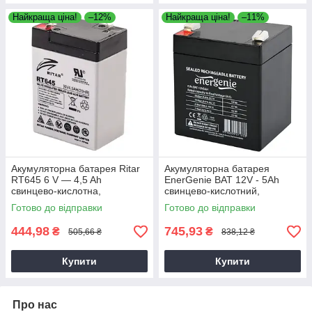
Найкраща ціна!
–12%
Найкраща ціна!
–11%
Акумуляторна батарея Ritar
Акумуляторна батарея
RT645 6 V — 4,5 Ah
EnerGenie BAT 12V - 5Ah
свинцево-кислотна,
свинцево-кислотний,
Свинцево-кислотний
акумулятор для електроніки
Готово до відправки
Готово до відправки
акумулятор
444,98
745,93
₴
₴
505,66 ₴
838,12 ₴
Купити
Купити
Про нас