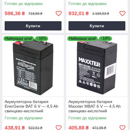
акумулятор для електроніки
акумулятор для електроніки
Готово до відправки
Готово до відправки
596,36
932,01
₴
₴
718,50 ₴
1 109,53 ₴
Купити
Купити
Найкраща ціна!
–16%
Найкраща ціна!
–14%
Акумуляторна батарея
Акумуляторна батарея
EnerGenie BAT 6 V — 4,5 Ah
Maxxter MBAT 6 V — 4,5 Ah
свинцево-кислотний
свинцево-кислотний
(70х47х100)
Готово до відправки
Готово до відправки
438,91
405,88
₴
₴
522,51 ₴
471,95 ₴