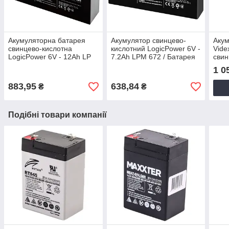
Акумуляторна батарея
Акумулятор свинцево-
Акум
свинцево-кислотна
кислотний LogicPower 6V -
Vide
LogicPower 6V - 12Ah LP
7.2Ah LPM 672 / Батарея
свин
6120 / Акумулятор
акумуляторна свинцево-
1 0
свинцево-кислотний
кислотна
883,95
638,84
₴
₴
Подібні товари компанії