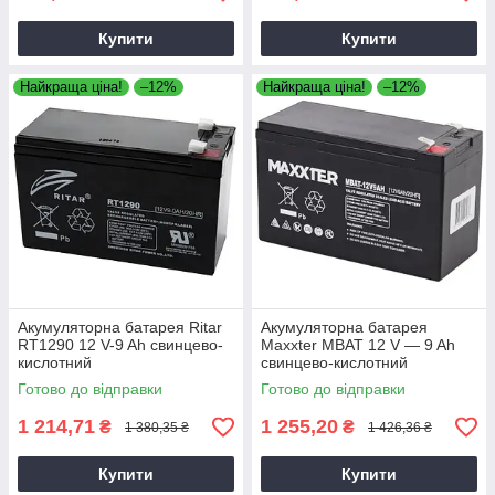
Купити
Купити
Найкраща ціна!
–12%
Найкраща ціна!
–12%
Акумуляторна батарея Ritar
Акумуляторна батарея
RT1290 12 V-9 Ah свинцево-
Maxxter MBAT 12 V — 9 Ah
кислотний
свинцево-кислотний
Готово до відправки
Готово до відправки
1 214,71
1 255,20
₴
₴
1 380,35 ₴
1 426,36 ₴
Купити
Купити