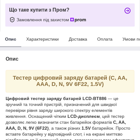
Що таке купити з Пром?
Замовлення під захистом
Опис
Характеристики
Доставка
Оплата
Умови п
Опис
Тестер цифровий заряду батарей (C, AA,
AAA, D, N, 9V 6F22, 1.5V)
Цифровий тестер заряду батарей LCD-BT886
— це
зручний та точний пристрій, призначений для швидкої
перевірки рівня заряду широкого спектру елементів
живлення. Оснащений чітким
LCD-дисплеєм
, цей тестер
дозволяє легко визначити стан батарейок форматів
C, AA,
AAA, D, N, 9V (6F22)
, а також різних
1.5V
батарейок. Просто
вставте батарейку у відповідний слот, і на екрані миттєво
відобразиться її поточний заряд, допомагаючи вам ефективно