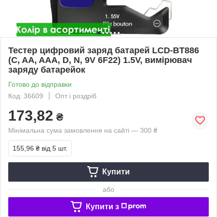
Тестер цифровий заряд батарей LCD-BT886
(C, AA, AAA, D, N, 9V 6F22) 1.5V, вимірювач
заряду батарейок
Готово до відправки
Код: 36609
Опт і роздріб
173,82
₴
Мінімальна сума замовлення на сайті — 300 ₴
155,96 ₴
від 5 шт.
Купити
або
Купити з