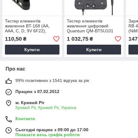
Тестер елементів
Тестер елементів
Заря
живлення BT-168 (AA,
живлення цифровий
RB 4
AAA, C, D, 9V 6F22),
Quantum QM-BT5U101
(NiM
вимірювач заряду
(універсальний), прилад
6LF2
110,50
1 032,75
147
₴
₴
батарейок
для перевірки батарей
заря
Купити
Купити
Про нас
99% позитивних з 1541 відгука за рік
Працює з 07.02.2012
м. Кривий Ріг
Кривий Ріг, Кривий Ріг, Україна
Контакти
Сьогодні працює з 09:00 до 17:00
Показати весь графік роботи