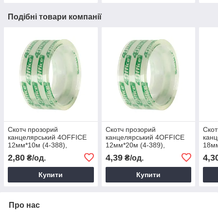
Подібні товари компанії
Скотч прозорий
Скотч прозорий
Скот
канцелярський 4OFFICE
канцелярський 4OFFICE
кан
12мм*10м (4-388),
12мм*20м (4-389),
18мм
прозорий скотч для офісу
прозорий скотч для офісу
проз
2,80
4,39
4,3
₴/од.
₴/од.
Купити
Купити
Про нас