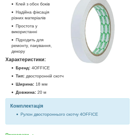
Клей з обох боків
Надійна фіксація
різних матеріалів
Простота у
використанні
Підходить для
ремонту, пакування,
декору
Характеристики:
Бренд:
4OFFICE
Тип:
двосторонній скотч
Ширина:
18 мм
Довжина:
20 м
Комплектація
Рулон двостороннього скотчу 4OFFICE
Приховати