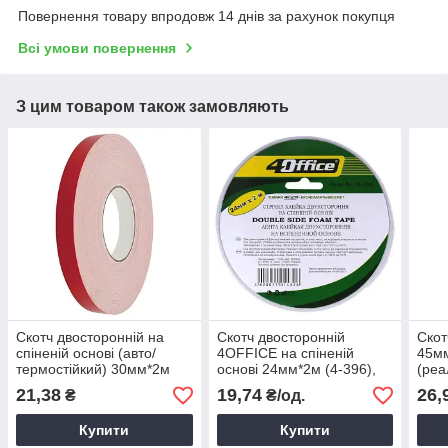
Повернення товару впродовж 14 днів за рахунок покупця
Всі умови повернення
З цим товаром також замовляють
Скотч двосторонній на
Скотч двосторонній
Скот
спіненій основі (авто/
4OFFICE на спіненій
45м
термостійкий) 30мм*2м
основі 24мм*2м (4-396),
(реа
білий, Двосторонній скотч
двосторонній скотч для
для 
21,38
19,74
26,
₴
₴/од.
кріплення
паку
Купити
Купити