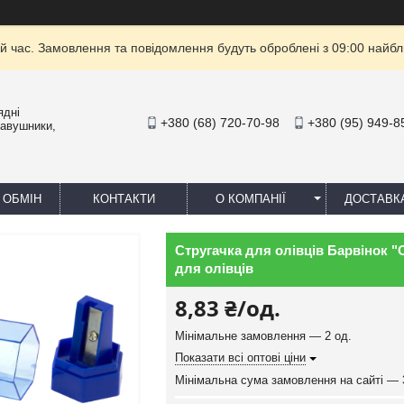
й час. Замовлення та повідомлення будуть оброблені з 09:00 найбли
ядні
+380 (68) 720-70-98
+380 (95) 949-8
навушники,
 ОБМІН
КОНТАКТИ
О КОМПАНІЇ
ДОСТАВК
Стругачка для олівців Барвінок "О
для олівців
8,83 ₴/од.
Мінімальне замовлення — 2 од.
Показати всі оптові ціни
Мінімальна сума замовлення на сайті — 