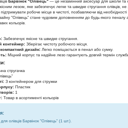
івців
Барвінок "Олівець"
— це незамінний аксесуар для школи та оф
існим лезом, яке забезпечує легке та швидке стругання олівців, н
 підтримувати робоче місце в чистоті, позбавляючи від необхідності
айну "Олівець" стане чудовим доповненням до будь-якого пеналу 
авих кольорів.
о:
Забезпечує якісне та швидке стругання.
 контейнер:
Зберігає чистоту робочого місця.
 компактний дизайн:
Легко поміщається в пенал або сумку.
сть:
Міцний корпус та надійне лезо гарантують довгий термін служб
ки:
на стругачка
лівець"
і:
З контейнером для стружки
орпусу:
Пластик
творів:
1
:
Товар в асортименті кольорів
я:
для олівців Барвінок "Олівець" (1 шт.).