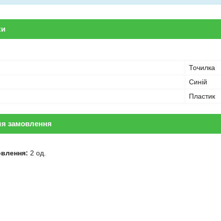
ки
Точилка
Синій
Пластик
ля замовлення
овлення:
2 од.