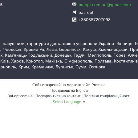
ua
batopt.com.ua@gmail.com
bat_opt
+380687207098
 навушники, гарнітури з доставкою в усі регіони України: Вінниця,
 Феодосія, Кривий Ріг, Львів, Бердянськ, Калуш, Хмельницький, При
, Кам'янець-Подільський, Донецьк, Гадяч, Мелітополь, Торез, Алчевс
 Київ, Харків, Конотоп, Макіївка, Сімферополь, Полтава, Костянтині
рнопіль, Крим, Кременчук, Луганськ, Суми, Охтирка.
Сайт створений на маркетплейсі
Prom.ua
Продавець на Bigl.ua
Bat-opt.com.ua |
Поскаржитися на контент
|
Політика конфіденційності
Select Language
▼