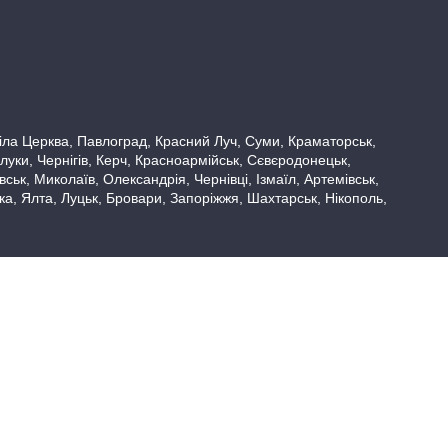
 Біла Церква, Павлоград, Красний Луч, Суми, Краматорськ,
луки, Чернігів, Керч, Красноармійськ, Сєвєродонецьк,
ьк, Миколаїв, Олександрія, Чернівці, Ізмаїл, Артемівськ,
вка, Ялта, Луцьк, Бровари, Запоріжжя, Шахтарськ, Нікополь,