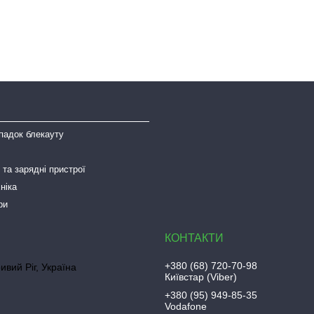
падок блекауту
та зарядні пристрої
ніка
ри
+380 (68) 720-70-98
ривий Ріг, Україна
Київстар (Viber)
+380 (95) 949-85-35
Vodafone