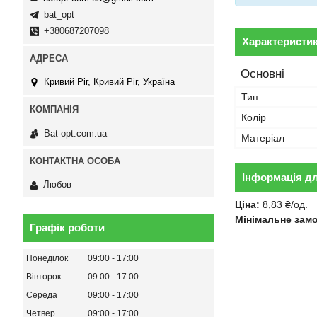
bat_opt
+380687207098
Характеристи
Основні
Кривий Ріг, Кривий Ріг, Україна
Тип
Колір
Bat-opt.com.ua
Матеріал
Інформація д
Любов
Ціна:
8,83 ₴/од.
Мінімальне зам
Графік роботи
Понеділок
09:00
17:00
Вівторок
09:00
17:00
Середа
09:00
17:00
Четвер
09:00
17:00