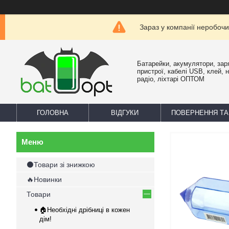
Зараз у компанії неробочи
Батарейки, акумулятори, зар
пристрої, кабелі USB, клей, 
радіо, ліхтарі ОПТОМ
ГОЛОВНА
ВІДГУКИ
ПОВЕРНЕННЯ ТА
⚫Товари зі знижкою
🔥Новинки
Товари
🏠Необхідні дрібниці в кожен
дім!