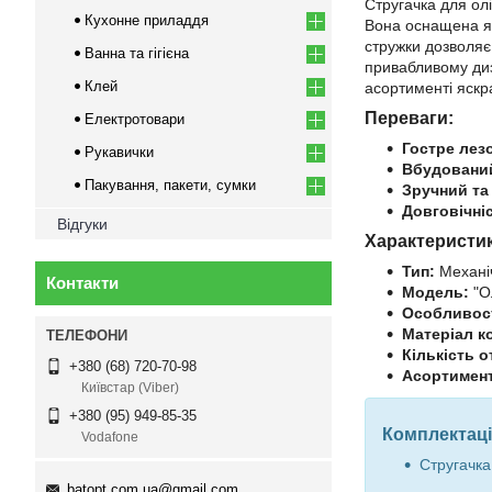
Стругачка для ол
Кухонне приладдя
Вона оснащена як
стружки дозволяє
Ванна та гігієна
привабливому диз
Клей
асортименті яскр
Переваги:
Електротовари
Гостре лез
Рукавички
Вбудований
Пакування, пакети, сумки
Зручний та
Довговічні
Відгуки
Характеристи
Тип:
Механіч
Контакти
Модель:
"О
Особливост
Матеріал к
Кількість о
+380 (68) 720-70-98
Асортимент
Київстар (Viber)
+380 (95) 949-85-35
Комплектаці
Vodafone
Стругачка 
batopt.com.ua@gmail.com