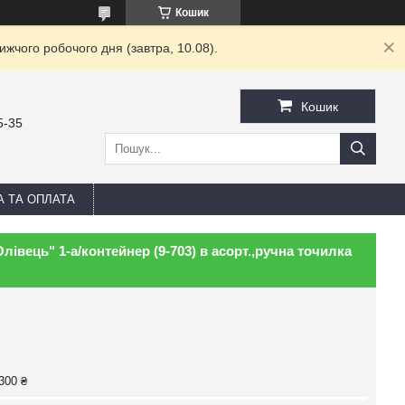
Кошик
жчого робочого дня (завтра, 10.08).
Кошик
5-35
А ТА ОПЛАТА
лівець" 1-а/контейнер (9-703) в асорт.,ручна точилка
300 ₴