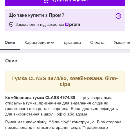
Що таке купити з Пром?
Замовлення під захистом
Опис
Характеристики
Доставка
Оплата
Умови п
Опис
Гумка CLASS 4974/80, комбінована, біло-
сіра
Комбінована гумка CLASS 4974/80
— це універсальна
стиральна гумка, призначена для видалення слідів як
графітового олівця, так і чорнила. Вона ідеально підходить
для використання в школі, офісі або вдома.
Гумка має двоколірну, **біло-сіру** конструкцію. Біла сторона
призначена для м'якого стирання слідів **графітового