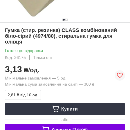
Гумка (стир. резинка) CLASS комбінований
біло-сірий (4974/80), стиральна гумка для
олівця
Готово до відправки
Код: 36175
Тільки опт
3,13
₴/од.
Мінімальне замовлення — 5 од.
Мінімальна сума замовлення на сайті — 300 ₴
2,81 ₴
від 10 од.
Купити
або
Купити з