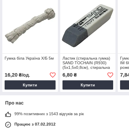
Гумка біла Україна Х/Б 5м
Ластик (стиральна гумка)
Гумк
SAND TOCHAIN (R930)
IM 6
(5x1,5x0,8см), стиральна
роже
гумка для олівця
(CCF
16,20
6,80
7,8
₴/од.
₴
олів
Купити
Купити
Про нас
99% позитивних з 1543 відгуків за рік
Працює з 07.02.2012