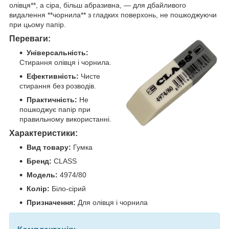
олівця**, а сіра, більш абразивна, — для дбайливого
видалення **чорнила** з гладких поверхонь, не пошкоджуючи
при цьому папір.
Переваги:
Універсальність:
Стирання олівця і чорнила.
Ефективність:
Чисте
стирання без розводів.
Практичність:
Не
пошкоджує папір при
правильному використанні.
Характеристики:
Вид товару:
Гумка
Бренд:
CLASS
Модель:
4974/80
Колір:
Біло-сірий
Призначення:
Для олівця і чорнила