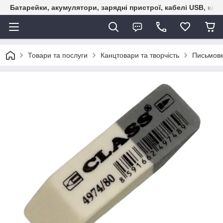
Батарейки, акумулятори, зарядні пристрої, кабелі USB, кле
Товари та послуги
Канцтовари та творчість
Письмов