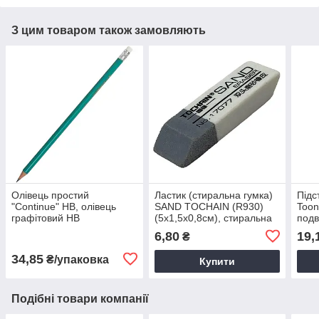
З цим товаром також замовляють
Олівець простий
Ластик (стиральна гумка)
Підс
"Continue" НВ, олівець
SAND TOCHAIN (R930)
Toon
графітовий НВ
(5x1,5x0,8см), стиральна
подв
гумка для олівця
(5х4
6,80
19,
₴
точи
34,85
₴/упаковка
Купити
Подібні товари компанії