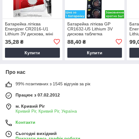
Батарейка літієва
Батарейка літієва GP
Бата
Energizer CR2016-U1
CR1632-U5 Lithium 3V
Ener
Lithium 3V дискова, міні
дискова таблетка
Lith
батарейка, для
табл
35,28
88,40
99,
₴
₴
сигналізації
Купити
Купити
Про нас
99% позитивних з 1545 відгуків за рік
Працює з 07.02.2012
м. Кривий Ріг
Кривий Ріг, Кривий Ріг, Україна
Контакти
Сьогодні вихідний
Показати весь графік роботи