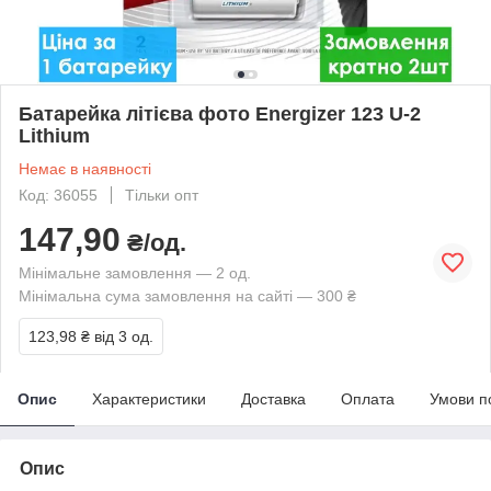
Батарейка літієва фото Energizer 123 U-2
Lithium
Немає в наявності
Код: 36055
Тільки опт
147,90
₴/од.
Мінімальне замовлення — 2 од.
Мінімальна сума замовлення на сайті — 300 ₴
123,98 ₴
від 3 од.
Опис
Характеристики
Доставка
Оплата
Умови п
Опис