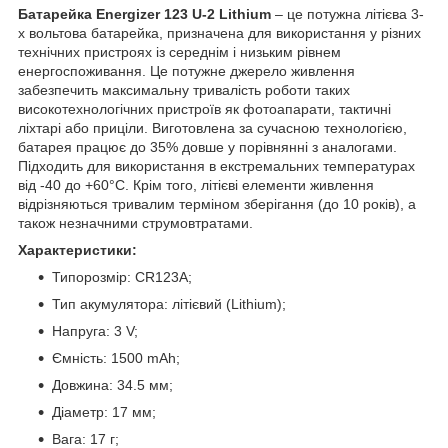
Батарейка Energizer 123 U-2 Lithium
– це потужна літієва 3-
х вольтова батарейка, призначена для використання у різних
технічних пристроях із середнім і низьким рівнем
енергоспоживання. Це потужне джерело живлення
забезпечить максимальну тривалість роботи таких
високотехнологічних пристроїв як фотоапарати, тактичні
ліхтарі або приціли. Виготовлена за сучасною технологією,
батарея працює до 35% довше у порівнянні з аналогами.
Підходить для використання в екстремальних температурах
від -40 до +60°C. Крім того, літієві елементи живлення
відрізняються тривалим терміном зберігання (до 10 років), а
також незначними струмовтратами.
Характеристики:
Типорозмір: CR123А;
Тип акумулятора: літієвий (Lithium);
Напруга: 3 V;
Ємність: 1500 mAh;
Довжина: 34.5 мм;
Діаметр: 17 мм;
Вага: 17 г;