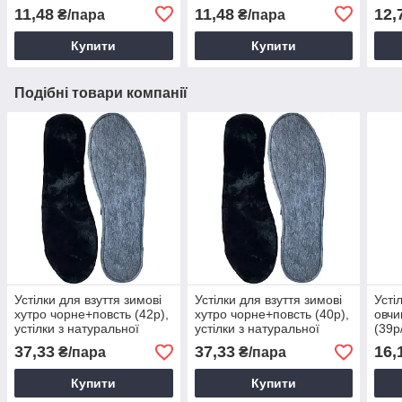
устілка чоловіча / жіноча
устілка чоловіча / жіноча
чолов
11,48
11,48
12,
₴/пара
₴/пара
Купити
Купити
Подібні товари компанії
Устілки для взуття зимові
Устілки для взуття зимові
Усті
хутро чорне+повсть (42р),
хутро чорне+повсть (40р),
овч
устілки з натуральної
устілки з натуральної
(39р
повсті та хутра
повсті та хутра
нату
37,33
37,33
16,
₴/пара
₴/пара
фол
Купити
Купити