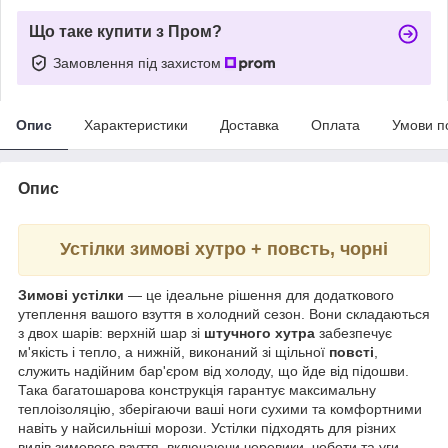
Що таке купити з Пром?
Замовлення під захистом
Опис
Характеристики
Доставка
Оплата
Умови п
Опис
Устілки зимові хутро + повсть, чорні
Зимові устілки
— це ідеальне рішення для додаткового
утеплення вашого взуття в холодний сезон. Вони складаються
з двох шарів: верхній шар зі
штучного хутра
забезпечує
м'якість і тепло, а нижній, виконаний зі щільної
повсті
,
служить надійним бар'єром від холоду, що йде від підошви.
Така багатошарова конструкція гарантує максимальну
теплоізоляцію, зберігаючи ваші ноги сухими та комфортними
навіть у найсильніші морози. Устілки підходять для різних
видів зимового взуття, включаючи черевики, чоботи та уги.