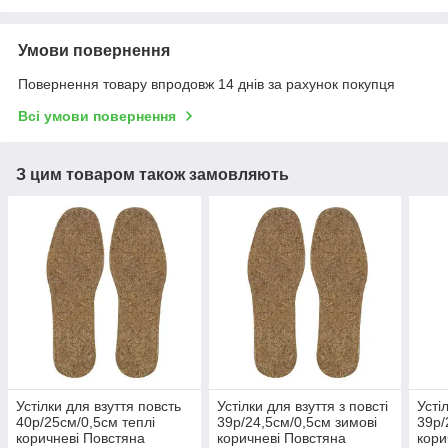
Умови повернення
Повернення товару впродовж 14 днів за рахунок покупця
Всі умови повернення
З цим товаром також замовляють
Устілки для взуття повсть
Устілки для взуття з повсті
Усті
40р/25см/0,5см теплі
39р/24,5см/0,5см зимові
39р/
коричневі Повстяна
коричневі Повстяна
кори