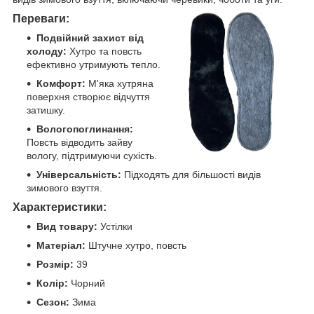
Переваги:
Подвійний захист від
холоду:
Хутро та повсть
ефективно утримують тепло.
Комфорт:
М'яка хутряна
поверхня створює відчуття
затишку.
Вологопоглинання:
Повсть відводить зайву
вологу, підтримуючи сухість.
Універсальність:
Підходять для більшості видів
зимового взуття.
Характеристики:
Вид товару:
Устілки
Матеріал:
Штучне хутро, повсть
Розмір:
39
Колір:
Чорний
Сезон:
Зима