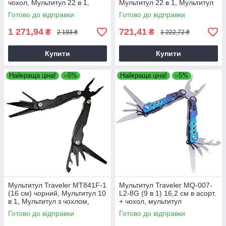
чохол, Мультитул 22 в 1,
Мультитул 22 в 1, Мультитул
Мультитул з бітами та чохлом
з бітами та чохлом
Готово до відправки
Готово до відправки
1 271,94
721,41
₴
₴
2 193 ₴
1 222,72 ₴
Купити
Купити
Найкраща ціна!
–5%
Найкраща ціна!
–5%
Мультитул Traveler МТ841F-1
Мультитул Traveler MQ-007-
(16 см) чорний, Мультитул 10
L2-8G (9 в 1) 16,2 см в асорт.
в 1, Мультитул з чохлом,
+ чохол, мультитул
Складаний мультитул
багатофункціональний
Готово до відправки
Готово до відправки