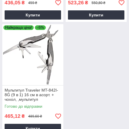
436,05
523,26
₴
₴
459 ₴
550,80 ₴
Купити
Купити
Найкраща ціна!
–5%
Мультитул Traveler MT-842I-
8G (9 в 1) 16 см в асорт. +
чохол, ,мультитул
багатофункціональний
Готово до відправки
465,12
₴
489,60 ₴
Купити