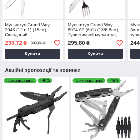
Мультитул Grand Way
Мультитул Grand Way
Муль
2043 (12 в 1) (15см),
8074 AP (6в1) (18/6,8см),
бага
Складаний
Туристичний мультитул,
тури
багатофункціональний
Багатофункціональний
15,8
230,72
295,80
244
₴
₴
397,80 ₴
інструмент, Мультитул з
інструмент 6 в 1
Унів
чохлом
з пл
Купити
Купити
Акційні пропозиції та новинки
Найкраща ціна!
–46%
Найкраща ціна!
–46%