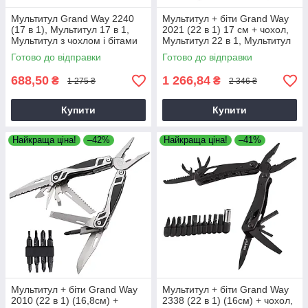
Мультитул Grand Way 2240
Мультитул + біти Grand Way
(17 в 1), Мультитул 17 в 1,
2021 (22 в 1) 17 см + чохол,
Мультитул з чохлом і бітами
Мультитул 22 в 1, Мультитул
з бітами та чохлом
Готово до відправки
Готово до відправки
688,50
1 266,84
₴
₴
1 275 ₴
2 346 ₴
Купити
Купити
Найкраща ціна!
–42%
Найкраща ціна!
–41%
Мультитул + біти Grand Way
Мультитул + біти Grand Way
2010 (22 в 1) (16,8см) +
2338 (22 в 1) (16см) + чохол,