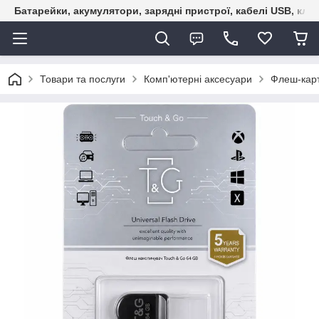
Батарейки, акумулятори, зарядні пристрої, кабелі USB, кле
Товари та послуги
Комп'ютерні аксесуари
Флеш-карт