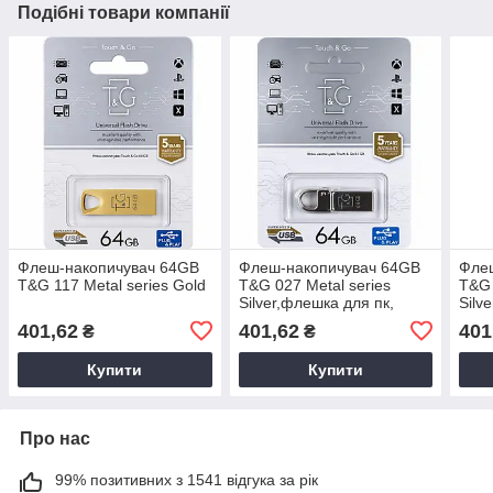
Подібні товари компанії
Флеш-накопичувач 64GB
Флеш-накопичувач 64GB
Фле
T&G 117 Metal series Gold
T&G 027 Metal series
T&G 
Silver,флешка для пк,
Silv
флешка для ноутбука,
флеш
401,62
401,62
401
₴
₴
флешка 6G
фле
Купити
Купити
Про нас
99% позитивних з 1541 відгука за рік