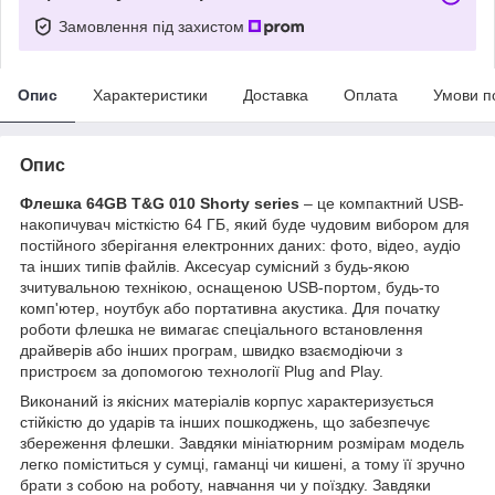
Замовлення під захистом
Опис
Характеристики
Доставка
Оплата
Умови п
Опис
Флешка 64GB T&G 010 Shorty series
– це компактний USB-
накопичувач місткістю 64 ГБ, який буде чудовим вибором для
постійного зберігання електронних даних: фото, відео, аудіо
та інших типів файлів. Аксесуар сумісний з будь-якою
зчитувальною технікою, оснащеною USB-портом, будь-то
комп'ютер, ноутбук або портативна акустика. Для початку
роботи флешка не вимагає спеціального встановлення
драйверів або інших програм, швидко взаємодіючи з
пристроєм за допомогою технології Plug and Play.
Виконаний із якісних матеріалів корпус характеризується
стійкістю до ударів та інших пошкоджень, що забезпечує
збереження флешки. Завдяки мініатюрним розмірам модель
легко поміститься у сумці, гаманці чи кишені, а тому її зручно
брати з собою на роботу, навчання чи у поїздку. Завдяки