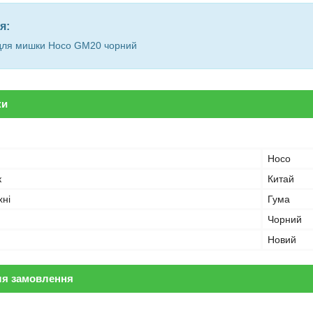
я:
для мишки Hoco GM20 чорний
ки
Hoco
к
Китай
хні
Гума
Чорний
Новий
ля замовлення