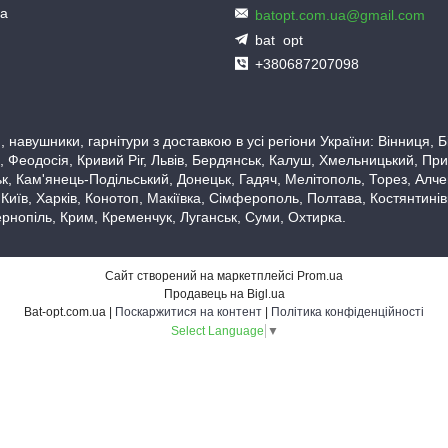
ua
batopt.com.ua@gmail.com
bat_opt
+380687207098
 навушники, гарнітури з доставкою в усі регіони України: Вінниця,
 Феодосія, Кривий Ріг, Львів, Бердянськ, Калуш, Хмельницький, При
, Кам'янець-Подільський, Донецьк, Гадяч, Мелітополь, Торез, Алчевс
 Київ, Харків, Конотоп, Макіївка, Сімферополь, Полтава, Костянтині
рнопіль, Крим, Кременчук, Луганськ, Суми, Охтирка.
Сайт створений на маркетплейсі
Prom.ua
Продавець на Bigl.ua
Bat-opt.com.ua |
Поскаржитися на контент
|
Політика конфіденційності
Select Language
▼