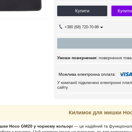
Купити
Купити
+380 (68) 720-70-98
повернення това
У компанії підключені електронні пла
сайту.
Килимок для мишки Ho
шки Hoco GM20 у чорному кольорі
— це надійний та функціонал
роботи з мишкою. Цей килимок ідеально підходить як для повсякденн