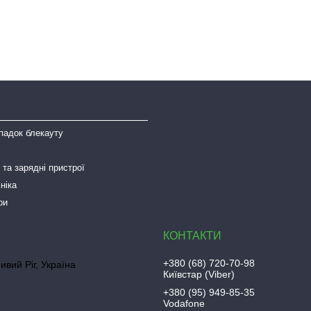
падок блекауту
та зарядні пристрої
ніка
ри
+380 (68) 720-70-98
ривий Ріг, Україна
Київстар (Viber)
+380 (95) 949-85-35
Vodafone