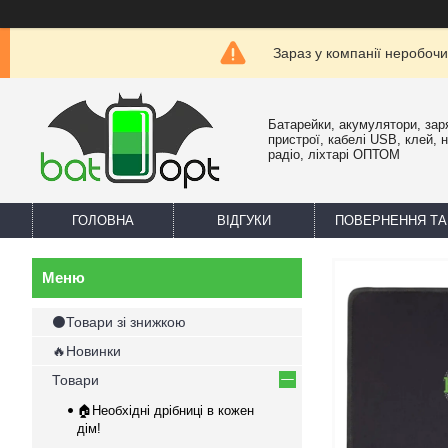
Зараз у компанії неробочи
Батарейки, акумулятори, зар
пристрої, кабелі USB, клей, 
радіо, ліхтарі ОПТОМ
ГОЛОВНА
ВІДГУКИ
ПОВЕРНЕННЯ ТА
⚫Товари зі знижкою
🔥Новинки
Товари
🏠Необхідні дрібниці в кожен
дім!