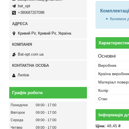
bat_opt
Комплектаці
+380687207098
Килимок 
Кривий Ріг, Кривий Ріг, Україна
Характеристи
Bat-opt.com.ua
Основні
Виробник
Країна виробни
Любов
Матеріал повер
Колір
Графік роботи
Стан
Понеділок
09:00
17:00
Вівторок
09:00
17:00
Інформація д
Середа
09:00
17:00
Ціна:
48,45 ₴
Четвер
09:00
17:00