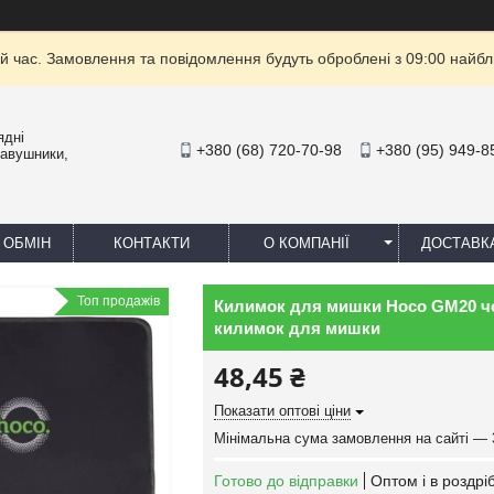
й час. Замовлення та повідомлення будуть оброблені з 09:00 найбли
ядні
+380 (68) 720-70-98
+380 (95) 949-8
навушники,
 ОБМІН
КОНТАКТИ
О КОМПАНІЇ
ДОСТАВК
Топ продажів
Килимок для мишки Hoco GM20 чо
килимок для мишки
48,45 ₴
Показати оптові ціни
Мінімальна сума замовлення на сайті — 
Готово до відправки
Оптом і в роздрі