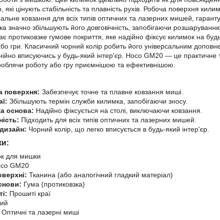
, які цінують стабільність та плавність рухів. Робоча поверхня кили
альне ковзання для всіх типів оптичних та лазерних мишей, гаранту
а значно збільшують його довговічність, запобігаючи розшаруванню 
є протиковзке гумове покриття, яке надійно фіксує килимок на будь
або гри. Класичний чорний колір робить його універсальним доповне
нійно вписуючись у будь-який інтер'єр. Hoco GM20 — це практичне т
роблячи роботу або гру приємнішою та ефективнішою.
 поверхня:
Забезпечує точне та плавне ковзання миші.
аї:
Збільшують термін служби килимка, запобігаючи зносу.
а основа:
Надійно фіксується на столі, виключаючи ковзання.
ність:
Підходить для всіх типів оптичних та лазерних мишей.
дизайн:
Чорний колір, що легко вписується в будь-який інтер'єр.
ки:
к для мишки
co GM20
оверхні:
Тканина (або аналогічний гладкий матеріал)
снови:
Гума (протиковзка)
і:
Прошиті краї
ий
Оптичні та лазерні миші