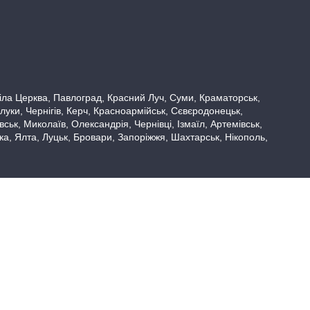
 Біла Церква, Павлоград, Красний Луч, Суми, Краматорськ,
луки, Чернігів, Керч, Красноармійськ, Сєвєродонецьк,
ьк, Миколаїв, Олександрія, Чернівці, Ізмаїл, Артемівськ,
вка, Ялта, Луцьк, Бровари, Запоріжжя, Шахтарськ, Нікополь,