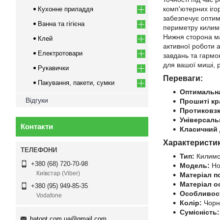
комп'ютерних ігор
Кухонне приладдя
забезпечує оптим
Ванна та гігієна
периметру килимк
Нижня сторона ма
Клей
активної роботи 
Електротовари
завдань та гармо
для вашої миші, 
Рукавички
Переваги:
Пакування, пакети, сумки
Оптимальна
Відгуки
Прошиті кр
Протиковзк
Універсаль
Контакти
Класичний 
Характеристи
Тип:
Килимо
+380 (68) 720-70-98
Модель:
Ho
Київстар (Viber)
Матеріал п
Матеріал о
+380 (95) 949-85-35
Особливост
Vodafone
Колір:
Чорн
Сумісність:
batopt.com.ua@gmail.com