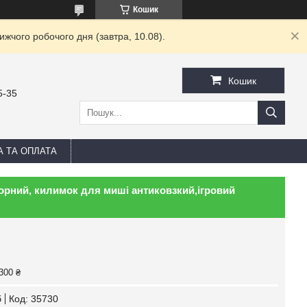
Кошик
жчого робочого дня (завтра, 10.08).
Кошик
5-35
А ТА ОПЛАТА
рний, килимок для миші антиковзкий,ігровий
300 ₴
б
Код:
35730