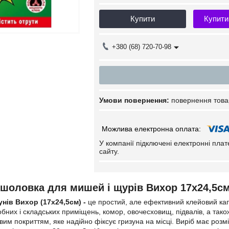
Купити
Купити
+380 (68) 720-70-98
повернення това
У компанії підключені електронні пла
сайту.
шоловка для мишей і щурів Вихор 17х24,5см
унів Вихор (17х24,5см) -
це простий, але ефективний клейовий кап
обних і складських приміщень, комор, овочесховищ, підвалів, а тако
им покриттям, яке надійно фіксує гризуна на місці. Виріб має розмі