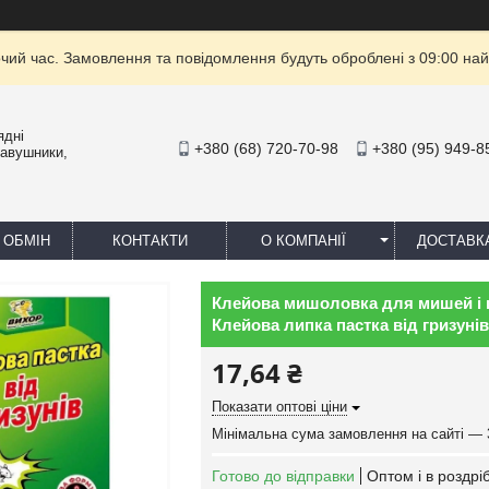
очий час. Замовлення та повідомлення будуть оброблені з 09:00 най
ядні
+380 (68) 720-70-98
+380 (95) 949-8
навушники,
 ОБМІН
КОНТАКТИ
О КОМПАНІЇ
ДОСТАВК
Клейова мишоловка для мишей і щу
Клейова липка пастка від гризунів
17,64 ₴
Показати оптові ціни
Мінімальна сума замовлення на сайті — 
Готово до відправки
Оптом і в роздрі