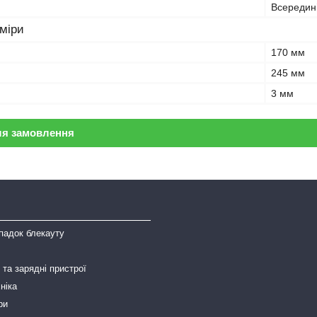
Всередин
зміри
170 мм
245 мм
3 мм
ля замовлення
падок блекауту
та зарядні пристрої
ніка
ри