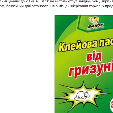
иміщеннях до 20 кв. м. Засіб не містить отрут, завдяки чому виріз
м, безпечний для встановлення в місцях зберігання харчових проду