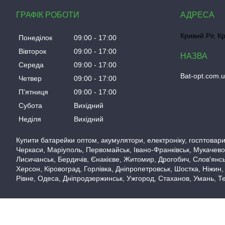
ГРАФІК РОБОТИ
Кривий Ріг, К
Понеділок
09:00
17:00
Вівторок
09:00
17:00
Середа
09:00
17:00
Bat-opt.com.
Четвер
09:00
17:00
Пʼятниця
09:00
17:00
Субота
Вихідний
Неділя
Вихідний
Купити батарейки оптом, акумулятори, електроніку, госптовари,
Черкаси, Маріуполь, Первомайськ, Івано-Франківськ, Мукачево,
Лисичанськ, Бердичів, Єнакієве, Житомир, Дрогобич, Слов'янськ
Херсон, Кіровоград, Горлівка, Дніпропетровськ, Шостка, Ніжин,
Рівне, Одеса, Дніпродзержинськ, Ужгород, Стаханов, Умань, Те