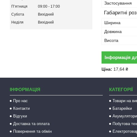
Застосування
Пʼятниця
09:00
17:00
Габаритні ро
Субота
Вихідний
Ширина
Неділя
Вихідний
Довжина
Висота
Інформація д
Ціна:
17,64 ₴
ІНФОРМАЦІЯ
КАТЕГОРІЇ
Про нас
Товари на ви
Контакти
Батарейки
Відгуки
Акумулятори 
Доставка та оплата
Побутова тех
Повернення та обмін
Електротова