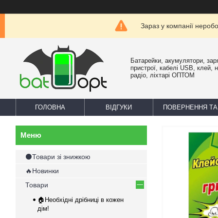
Зараз у компанії нероб
Батарейки, акумулятори, зар
пристрої, кабелі USB, клей, 
радіо, ліхтарі ОПТОМ
ГОЛОВНА
ВІДГУКИ
ПОВЕРНЕННЯ ТА
⚫Товари зі знижкою
🔥Новинки
Товари
🏠Необхідні дрібниці в кожен
дім!