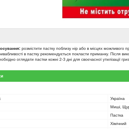
тосування:
розмістити пастку поблизу нір або в місцях можливого 
ивабливості в пастку рекомендується покласти приманку. Після вик
еобхідно оглядати пастки кожні 2-3 дні для своєчасної утилізації гриз
ки
к
Україна
Миші, Щу
Пастка
Хімічний