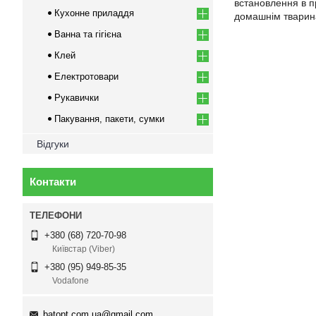
встановлення в пр
Кухонне приладдя
домашнім тварина
Ванна та гігієна
Клей
Електротовари
Рукавички
Пакування, пакети, сумки
Відгуки
Контакти
+380 (68) 720-70-98
Київстар (Viber)
+380 (95) 949-85-35
Vodafone
batopt.com.ua@gmail.com