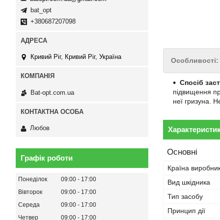
bat_opt
+380687207098
Кривий Ріг, Кривий Ріг, Україна
Особливості:
Спосіб зас
підвищення пр
Bat-opt.com.ua
неї гризуна. Н
Любов
Характеристи
Основні
Графік роботи
Країна виробни
Понеділок
09:00
17:00
Вид шкідника
Вівторок
09:00
17:00
Тип засобу
Середа
09:00
17:00
Принцип дії
Четвер
09:00
17:00