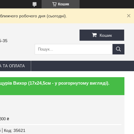
Кошик
ближчого робочого дня (сьогодні).
Кошик
5-35
А ТА ОПЛАТА
рів Вихор (17х24,5см - у розгорнутому вигляді).
300 ₴
б
Код:
35621