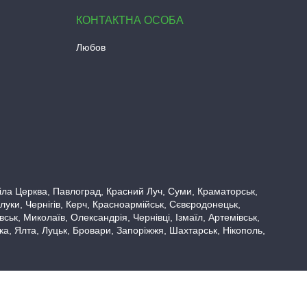
Любов
 Біла Церква, Павлоград, Красний Луч, Суми, Краматорськ,
луки, Чернігів, Керч, Красноармійськ, Сєвєродонецьк,
ьк, Миколаїв, Олександрія, Чернівці, Ізмаїл, Артемівськ,
вка, Ялта, Луцьк, Бровари, Запоріжжя, Шахтарськ, Нікополь,