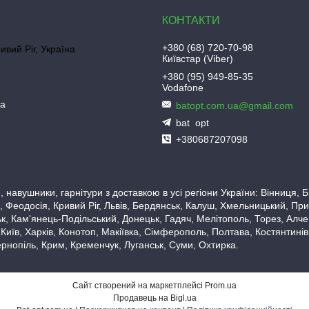
+380 (68) 720-70-98
ривий Ріг, Україна
Київстар (Viber)
+380 (95) 949-85-35
Vodafone
ua
batopt.com.ua@gmail.com
bat_opt
+380687207098
 навушники, гарнітури з доставкою в усі регіони України: Вінниця,
 Феодосія, Кривий Ріг, Львів, Бердянськ, Калуш, Хмельницький, При
, Кам'янець-Подільський, Донецьк, Гадяч, Мелітополь, Торез, Алчевс
 Київ, Харків, Конотоп, Макіївка, Сімферополь, Полтава, Костянтині
рнопіль, Крим, Кременчук, Луганськ, Суми, Охтирка.
Сайт створений на маркетплейсі
Prom.ua
Продавець на Bigl.ua