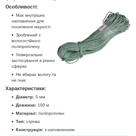
Особливості:
Має внутрішнє
наповнення для
посилення міцності
Зроблений з
вологостійкого
поліпропілену
Універсальне
застосування в різних
сферах
Не вбирає вологу та
не гниє
Характеристики:
Діаметр:
5 мм
Довжина:
100 м
Матеріал:
поліпропілен
Тип:
стрічка
Конструкція:
з наповненням