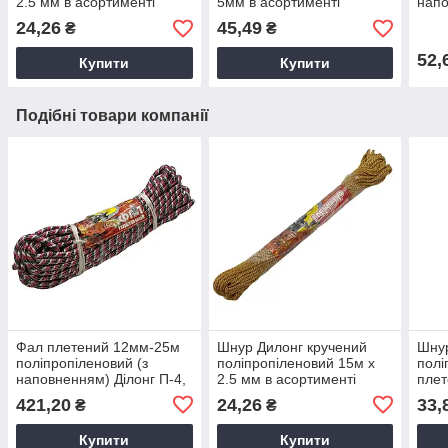
2.5 мм в асортименті
5мм в асортименті
напо
5мм 
24,26
45,49
₴
₴
асор
52,
Купити
Купити
Подібні товари компанії
Фал плетений 12мм-25м
Шнур Дилонг кручений
Шну
поліпропіленовий (з
поліпропіленовий 15м х
полі
наповненням) Ділонг П-4,
2.5 мм в асортименті
плет
Поліамідний фал, Шнур
напо
421,20
24,26
33,
₴
₴
будівельний в асортименті
асор
Купити
Купити