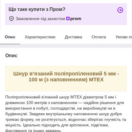
Що таке купити з Пром?
Замовлення під захистом
Опис
Характеристики
Доставка
Оплата
Умови п
Опис
Шнур в’язаний поліпропіленовий 5 мм -
100 м (з наповненням) MTEX
Поліпропіленовий в’язаний шнур MTEX діаметром 5 мм і
довжиною 100 метрів з наповненням — надійне рішення для
використання в побуті, господарстві, на виробництві чи в
будівництві. Завдяки внутрішньому наповненню шнур добре
тримає форму, не розтягується, водночас зберігає гнучкість та
міцність. Ідеально підходить для кріплення, підв’язки,
фасування та інших завдань.