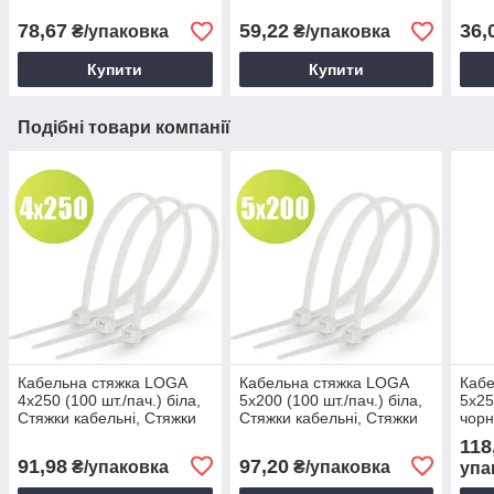
Стяжки нейлонові
Стяжки нейлонові
нейл
78,67
59,22
36,
₴/упаковка
₴/упаковка
Купити
Купити
Подібні товари компанії
Кабельна стяжка LOGA
Кабельна стяжка LOGA
Кабе
4х250 (100 шт./пач.) біла,
5х200 (100 шт./пач.) біла,
5х25
Стяжки кабельні, Стяжки
Стяжки кабельні, Стяжки
чорн
нейлонові
нейлонові
Стяж
118
91,98
97,20
₴/упаковка
₴/упаковка
упа